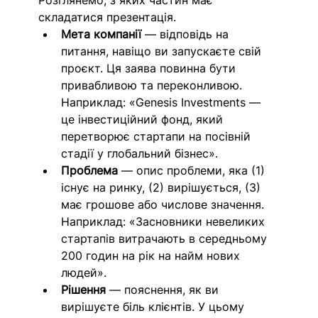
Розглянемо, з яких частин має 
складатися презентація.
Мета компанії 
— відповідь на 
питання, навіщо ви запускаєте свій 
проєкт. Ця заява повинна бути 
привабливою та переконливою. 
Наприклад: «Genesis Investments — 
це інвестиційний фонд, який 
перетворює стартапи на посівній 
стадії у глобальний бізнес».
Проблема
 — опис проблеми, яка (1) 
існує на ринку, (2) вирішується, (3) 
має грошове або числове значення. 
Наприклад: «Засновники невеликих 
стартапів витрачають в середньому 
200 годин на рік на найм нових 
людей».
Рішення
 — пояснення, як ви 
вирішуєте біль клієнтів. У цьому 