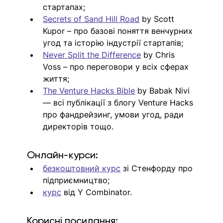
стартапах;
Secrets of Sand Hill Road
 by Scott 
Kupor – про базові поняття венчурних 
угод та історію індустрії стартапів;
Never Split the Difference
 by Chris 
Voss – про переговори у всіх сферах 
життя;
The Venture Hacks Bible
 by Babak Nivi 
— всі публікації з блогу Venture Hacks 
про фандрейзинг, умови угод, ради 
директорів тощо.
Онлайн-курси:
безкоштовний курс
 зі Стенфорду про 
підприємництво;
курс
 від Y Combinator.
Корисні посилання: