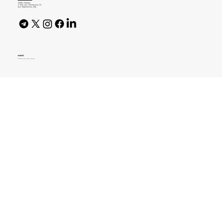
04080, Україна,
м. Київ, вул. Оленівська, 23,​
вул. Кирилівська, 40р
AI Policy
© 2026 High Bar Journal