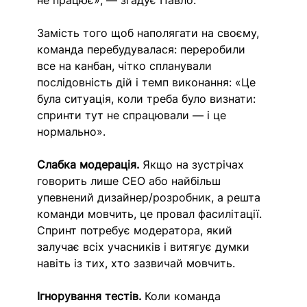
не працює», — згадує Павло.
Замість того щоб наполягати на своєму, 
команда перебудувалася: переробили 
все на канбан, чітко спланували 
послідовність дій і темп виконання: «Це 
була ситуація, коли треба було визнати: 
спринти тут не спрацювали — і це 
нормально».
Слабка модерація. 
Якщо на зустрічах 
говорить лише CEO або найбільш 
упевнений дизайнер/розробник, а решта 
команди мовчить, це провал фасилітації. 
Спринт потребує модератора, який 
залучає всіх учасників і витягує думки 
навіть із тих, хто зазвичай мовчить.
Ігнорування тестів.
 Коли команда 