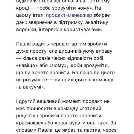
відмовляються від оплати на третьому 
кроці — треба зрозуміти чому». На 
цьому етапі 
продакт-менеджер
 збирає 
дані: звернення в підтримку, аналітику 
воронки, інтерв’ю з користувачами. 
Павло радить перед стартом зробити 
дуже просту, але дисциплінуючу вправу 
— кілька разів чесно відповісти собі 
«навіщо» або «чому», щоби зрозуміти, 
що ви хочете зробити. Бо якщо ви цього 
не розумієте — ви приходите в команду 
«в вакуумі».
І другий важливий момент: продакт не 
має приносити в команду «готовий 
рецепт» і просити просто «зробити 
красивіше» або «реалізувати ось так». За 
словами Павла, це якраз та пастка, через 