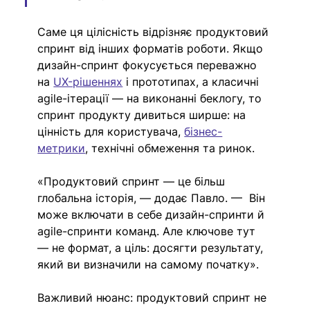
Саме ця цілісність відрізняє продуктовий 
спринт від інших форматів роботи. Якщо 
дизайн-спринт фокусується переважно 
на 
UX-рішеннях
 і прототипах, а класичні 
agile-ітерації — на виконанні беклогу, то 
спринт продукту дивиться ширше: на 
цінність для користувача, 
бізнес-
метрики
, технічні обмеження та ринок.
«Продуктовий спринт — це більш 
глобальна історія, — додає Павло. —  Він 
може включати в себе дизайн-спринти й 
agile-спринти команд. Але ключове тут 
— не формат, а ціль: досягти результату, 
який ви визначили на самому початку».
Важливий нюанс: продуктовий спринт не 