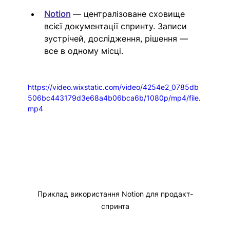
Notion
 — централізоване сховище 
всієї документації спринту. Записи 
зустрічей, дослідження, рішення — 
все в одному місці.
https://video.wixstatic.com/video/4254e2_0785db
506bc443179d3e68a4b06bca6b/1080p/mp4/file.
mp4
Приклад використання Notion для продакт-
спринта