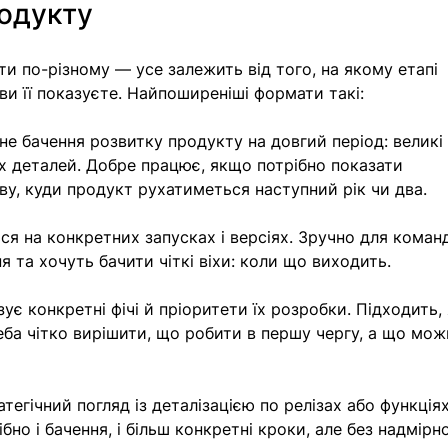
одукту
 по-різному — усе залежить від того, на якому етапі 
ви її показуєте. Найпоширеніші формати такі:
не бачення розвитку продукту на довгий період: великі
вих деталей. Добре працює, якщо потрібно показати 
ву, куди продукт рухатиметься наступний рік чи два.
я на конкретних запусках і версіях. Зручно для команд,
я та хочуть бачити чіткі віхи: коли що виходить.
зує конкретні фічі й пріоритети їх розробки. Підходить,
реба чітко вирішити, що робити в першу чергу, а що мож
тегічний погляд із деталізацією по релізах або функціях
бно і бачення, і більш конкретні кроки, але без надмірно