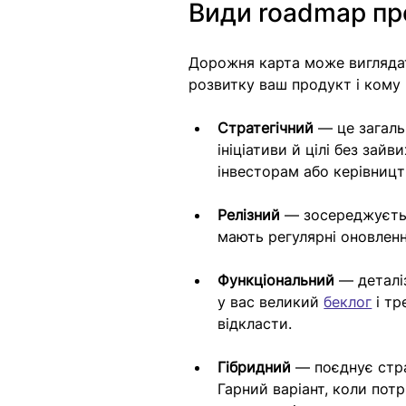
Види roadmap пр
Дорожня карта може виглядати
розвитку ваш продукт і кому 
Стратегічний
 — це загаль
ініціативи й цілі без зай
інвесторам або керівницт
Релізний
 — зосереджуєтьс
мають регулярні оновленн
Функціональний
 — деталі
у вас великий 
беклог
 і т
відкласти.
Гібридний
 — поєднує стра
Гарний варіант, коли потрі