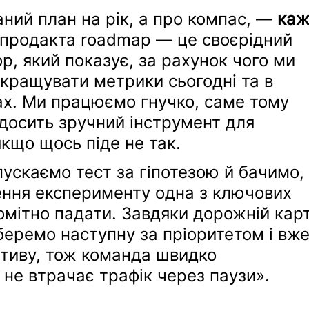
аний план на рік, а про компас, — 
каж
 продакта roadmap — це своєрідний 
р, який показує, за рахунок чого ми 
кращувати метрики сьогодні та в 
ах. Ми працюємо гнучко, саме тому 
досить зручний інструмент для 
кщо щось піде не так. 
ускаємо тест за гіпотезою й бачимо,
ння експерименту одна з ключових 
омітно падати. Завдяки дорожній карт
 беремо наступну за пріоритетом і вже
іативу, тож команда швидко 
не втрачає трафік через паузи».