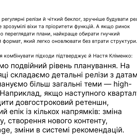
регулярні релізи й чіткий беклог, зручніше будувати рел
е зрозумілі віхи та пріоритети функцій. А якщо ринок 
то переглядати плани, найкраще обирати гнучкий 
й формат, який легко оновлювати без втрати структури
я комбінувати підходи підтверджує й Настя Кліменко:
о подвійний рівень планування. На 
яці складаємо детальні релізи з датам
плануємо більш загальні теми — high-
s. Наприклад, якщо наступного квартал
ити довгостроковий ретеншн, 
 епік із кількох напрямків: зміна 
у, створення нового контенту, 
e, зміни в системі рекомендацій. 