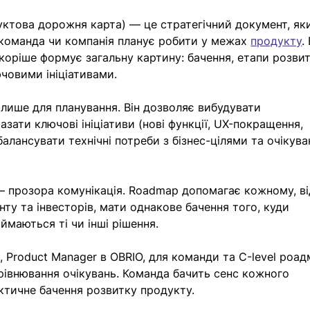
ктова дорожня карта) — це стратегічний документ, як
 команда чи компанія планує робити у межах 
продукту
.
коріше формує загальну картину: бачення, етапи розвит
ючовими ініціативами.
 лише для планування. Він дозволяє вибудувати 
зати ключові ініціативи (нові функції, UX-покращення, 
збалансувати технічні потреби з бізнес-цілями та очікув
 прозора комунікація. Roadmap допомагає кожному, ві
у та інвесторів, мати однакове бачення того, куди 
ймаються ті чи інші рішення.
, Product Manager в OBRIO, для команди та С-level роа
рівнювання очікувань. Команда бачить сенс кожного 
ктичне бачення розвитку продукту.