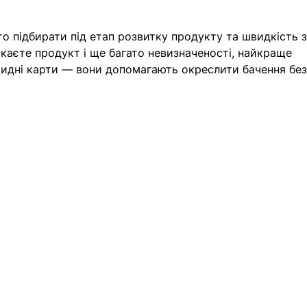
 підбирати під етап розвитку продукту та швидкість з
каєте продукт і ще багато невизначеності, найкраще 
ридні карти — вони допомагають окреслити бачення без