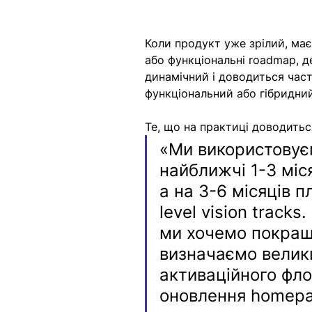
Коли продукт уже зрілий, має 
або функціональні roadmap, д
динамічний і доводиться час
функціональний або гібридни
Те, що на практиці доводитьс
«Ми використовуєм
найближчі 1-3 міс
а на 3-6 місяців 
level vision track
ми хочемо покращ
визначаємо великий
активаційного фло
оновлення homepag