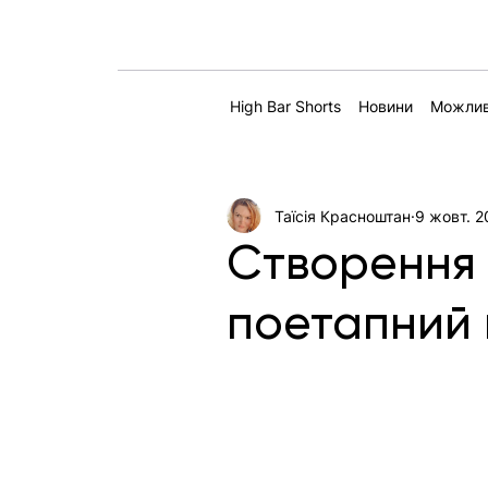
High Bar Shorts
Новини
Можлив
Таїсія Красноштан
9 жовт. 2
Створення 
поетапний 