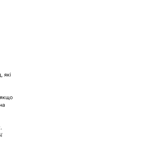
 
 які 
 якщо 
на 
. 
ї 