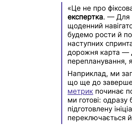
«Це не про фіксов
експертка
. — Для
щоденний навігато
будемо рости й по
наступних спринт
дорожня карта — 
перепланування, я
Наприклад, ми зап
що ще до заверше
метрик
 починає п
ми готові: одразу
підготовлену ініц
переключається й 