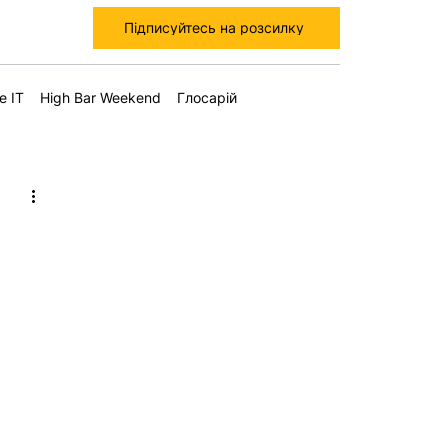
Підписуйтесь на розсилку
е IT
High Bar Weekend
Глосарій