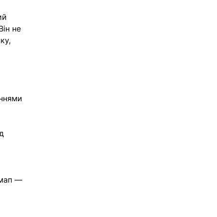
ий 
 Він не 
ку, 
аннями 
д 
дмап — 