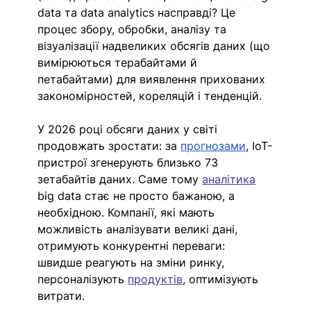
data та data analytics насправді? Це 
процес збору, обробки, аналізу та 
візуалізації надвеликих обсягів даних (що 
вимірюються терабайтами й 
петабайтами) для виявлення прихованих 
закономірностей, кореляцій і тенденцій. 
У 2026 році обсяги даних у світі 
продовжать зростати: за 
прогнозами
, IoT-
пристрої згенерують близько 73 
зетабайтів даних. Саме тому 
аналiтика
big data стає не просто бажаною, а 
необхідною. Компанії, які мають 
можливість аналізувати великі дані, 
отримують конкурентні переваги: 
швидше реагують на зміни ринку, 
персоналізують 
продуктів
, оптимізують 
витрати.