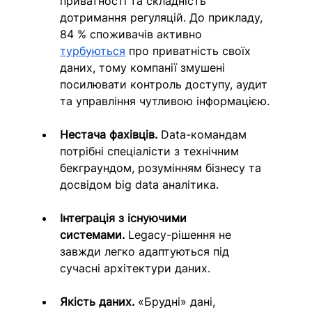
приватності та складність 
дотримання регуляцій. До прикладу, 
84 % споживачів активно 
турбуються
 про приватність своїх 
даних, тому компанії змушені 
посилювати контроль доступу, аудит 
та управління чутливою інформацією.
Нестача фахівців.
 Data-командам 
потрібні спеціалісти з технічним 
бекграундом, розумінням бізнесу та 
досвідом big data аналітика.
Інтеграція з існуючими 
системами.
 Legacy-рішення не 
завжди легко адаптуються під 
сучасні архітектури даних.
Якість даних.
 «Брудні» дані, 