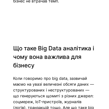
бізнес не втрачав темп.
Що таке Big Data аналітика і 
чому вона важлива для 
бізнесу
Коли говоримо про big data, зазвичай 
маємо на увазі величезні обсяги даних — 
структурованих і неструктурованих — 
що генеруються щомиті з різних джерел: 
соцмереж, IoT-пристроїв, журналів 
(логів), транзакцій тощо. Але що таке big 