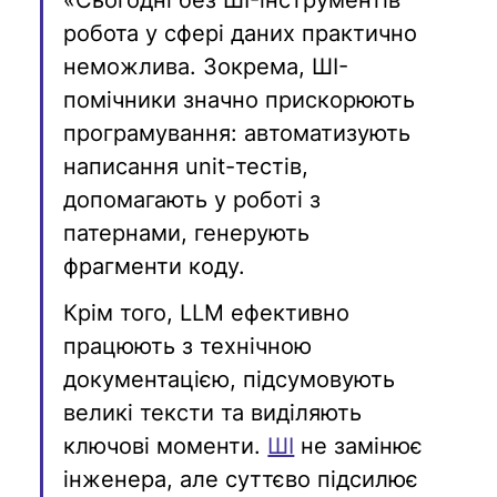
«Сьогодні без ШI-інструментів 
робота у сфері даних практично 
неможлива. Зокрема, ШI-
помічники значно прискорюють 
програмування: автоматизують 
написання unit-тестів, 
допомагають у роботі з 
патернами, генерують 
фрагменти коду. 
Крім того, LLM ефективно 
працюють з технічною 
документацією, підсумовують 
великі тексти та виділяють 
ключові моменти. 
ШI
 не замінює 
інженера, але суттєво підсилює 