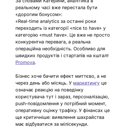
За словами Катерини, аналітика в 
реальному часі вже перестала бути 
«дорогим бонусом»:
«Real-time analytics за останні роки 
переходить із категорії «nice to have» у 
категорію «must have». Це вже не просто 
конкурентна перевага, а реальна 
операційна необхідність. Особливо для 
швидких продуктів і стартапів на кшталт 
Promova
.
Бізнес хоче бачити ефект миттєво, а не 
через день або місяць. У 
маркетингу
 це 
означає реакцію на поведінку 
користувача тут і зараз, персоналізацію, 
push-повідомлення у потрібний момент, 
оперативну оцінку трафіку. У фінансах це 
ще критичніше: виявлення шахрайства 
має відбуватися за мілісекунди.