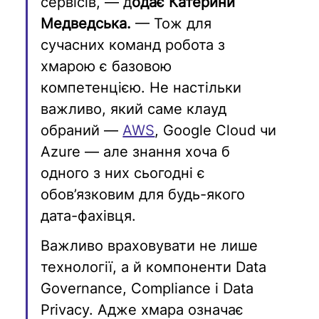
сервісів, — д
одає Катерини 
Медведська.
 — Тож для 
сучасних команд робота з 
хмарою є базовою 
компетенцією. Не настільки 
важливо, який саме клауд 
обраний — 
AWS
, Google Cloud чи 
Azure — але знання хоча б 
одного з них сьогодні є 
обов’язковим для будь-якого 
дата-фахівця.
Важливо враховувати не лише 
технології, а й компоненти Data 
Governance, Compliance і Data 
Privacy. Адже хмара означає 