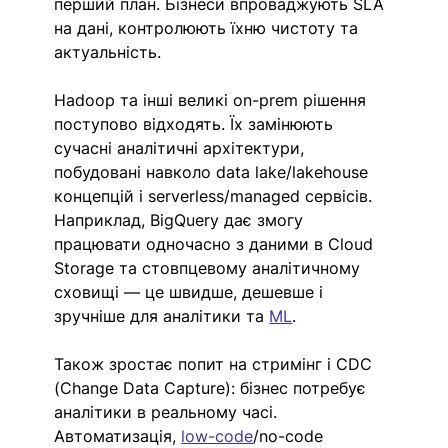
перший план. Бізнеси впроваджують SLA 
на дані, контролюють їхню чистоту та 
актуальність.
Hadoop та інші великі on-prem рішення 
поступово відходять. Їх замінюють 
сучасні аналітичні архітектури, 
побудовані навколо data lake/lakehouse 
концепцій і serverless/managed сервісів. 
Наприклад, BigQuery дає змогу 
працювати одночасно з даними в Cloud 
Storage та стовпцевому аналітичному 
сховищі — це швидше, дешевше і 
зручніше для аналітики та 
ML
.
Також зростає попит на стримінг і CDC 
(Change Data Capture): бізнес потребує 
аналітики в реальному часі. 
Автоматизація, 
low-code
/no-code 