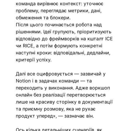
команда вирівнює контекст: уточнює 
проблему, переглядає метрики, дані, 
обмеження та блокери.
Після цього починається робота над 
рішеннями. Ідеї групують, пріоритизують 
відповідно до фреймворків на кшталт ICE 
чи RICE, а потім формують конкретні 
наступні кроки: відповідальні, дедлайни, 
критерії успіху.
Далі все оцифровується — зазвичай у 
Notion і в задачах команди — та 
переходить у виконання. Адже воркшоп 
онлайн без реалізації перетворюється 
лише на красиву сторінку в документації 
та приємну розмову, яка не рухає 
продукт уперед», — зазначає він. 
Ось кілька детальніших сценаріїв, як 