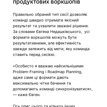
продуктових воркшопів
Правильно обраний тип сесії дозволяє 
команді швидко отримати якісний 
результат та ухвалити зважені рішення. 
За словами Євгена Недашківського,  усі 
формати воркшопів можуть бути 
результативними, але ефективність 
завжди залежить від мети, яку команда 
ставить перед сесією.
«Особисто я вважаю найсильнішими 
Problem-Framing і Roadmap Planning, 
адже саме ці формати дають 
максимально чітке бачення та 
допомагають команді синхронізуватися», 
— каже Євген. 
Ось опис цього та кількох інших 