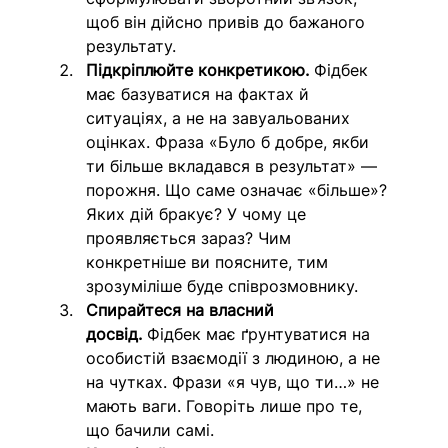
щоб він дійсно привів до бажаного 
результату.
Підкріплюйте конкретикою.
 Фідбек 
має базуватися на фактах й 
ситуаціях, а не на завуальованих 
оцінках. Фраза «Було б добре, якби 
ти більше вкладався в результат» — 
порожня. Що саме означає «більше»? 
Яких дій бракує? У чому це 
проявляється зараз? Чим 
конкретніше ви поясните, тим 
зрозуміліше буде співрозмовнику.
Спирайтеся на власний 
досвід.
 Фідбек має ґрунтуватися на 
особистій взаємодії з людиною, а не 
на чутках. Фрази «я чув, що ти…» не 
мають ваги. Говоріть лише про те, 
що бачили самі.