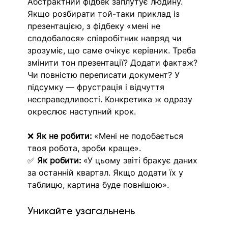
Абстрактний фідбек заплутує людину. 
Якщо розбирати той-таки приклад із 
презентацією, з фідбеку «мені не 
сподобалося» співробітник навряд чи 
зрозуміє, що саме очікує керівник. Треба 
змінити тон презентації? Додати фактаж? 
Чи повністю переписати документ? У 
підсумку — фрустрація і відчуття 
несправедливості. Конкретика ж одразу 
окреслює наступний крок.
❌ 
Як не робити:
 «Мені не подобається 
твоя робота, зроби краще».
✅ 
Як робити:
 «У цьому звіті бракує даних 
за останній квартал. Якщо додати їх у 
таблицю, картина буде повнішою».
Уникайте узагальнень