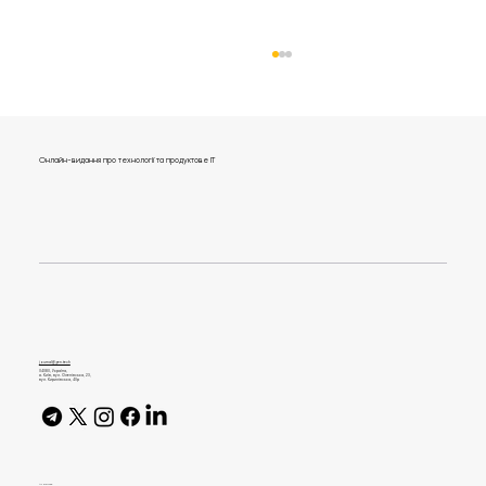
Онлайн-видання про технології та продуктове IT
Інвестиція в кар'єру чи зайва витрата?
Чи дійсно кар'єрний консультант може
допомогти з пошуком роботи
journal@gen.tech
04080, Україна,
м. Київ, вул. Оленівська, 23,​
вул. Кирилівська, 40р
AI Policy