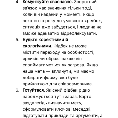
Комунікуйте своєчасно.
 Зворотний 
зв’язок має значення тільки тоді, 
коли він наданий у моменті. Якщо 
чекати пів року до умовного «рев’ю», 
ситуація вже забудеться, і людина не 
зможе адекватно відрефлексувати.
Будьте коректними й 
екологічними.
 Фідбек не може 
містити переходу на особистості, 
ярликів чи образ. Інакше він 
сприйматиметься як загроза. Якщо 
наша мета — вплинути, ми маємо 
добирати форму, яка буде 
прийнятною для співрозмовника.
Готуйтеся.
 Якісний фідбек рідко 
народжується тут і зараз. Варто 
заздалегідь визначити мету, 
сформулювати ключові меседжі, 
підготувати приклади та аргументи, а 