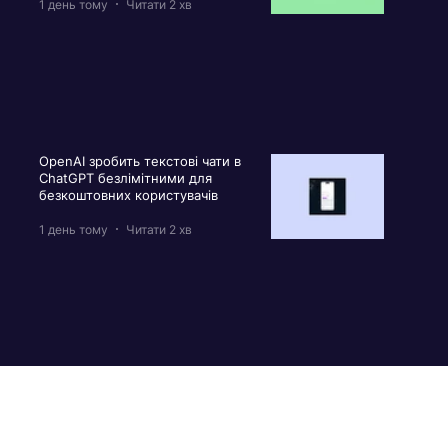
1 день тому
Читати 2 хв
OpenAI зробить текстові чати в
ChatGPT безлімітними для
безкоштовних користувачів
1 день тому
Читати 2 хв