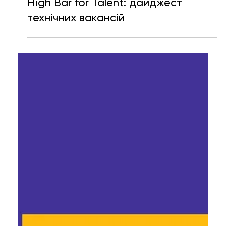
Катерина Шевченко
30 квіт. 2025 р.
Читати 2 хв
High Bar for Talent: дайджест
технічних вакансій