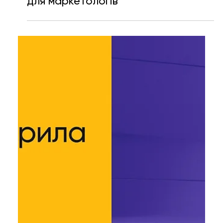
Катерина Шевченко
9 квіт. 2025 р.
Читати 3 хв
High Bar for Talent: вакансії квітня
для маркетологів