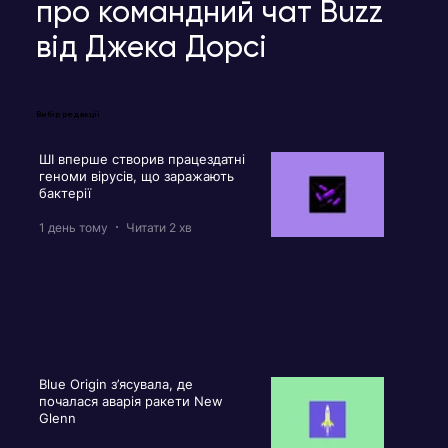
про командний чат Buzz
від Джека Дорсі
Вибір редакції
ШІ вперше створив працездатні
геноми вірусів, що заражають
бактерії
1 день тому
Читати 2 хв
Blue Origin з’ясувала, де
почалася аварія ракети New
Glenn