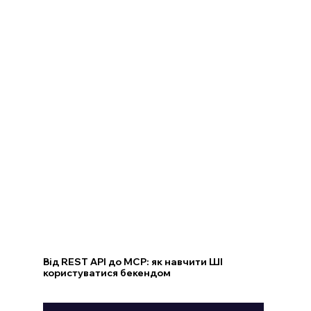
Від REST API до MCP: як навчити ШІ
користуватися бекендом