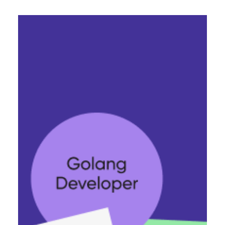
Єлизавета Гогілашвілі
15 лист. 2024 р.
Читати 5 хв
Ґайд продуктовими метриками із
CPO Lift Іллею Алістратенко