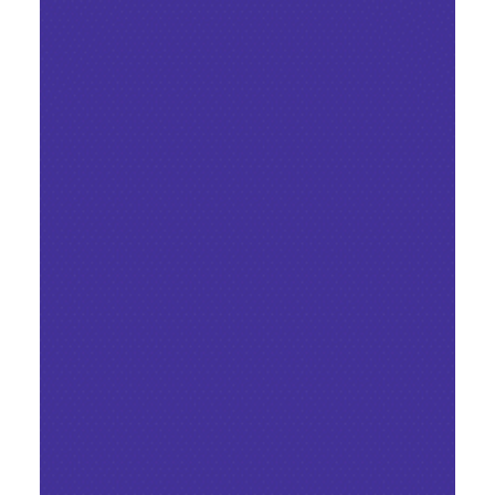
Катерина Мещерякова
30 лип. 2024 р.
Читати 3 хв
10 вакансій для розробників у
Genesis