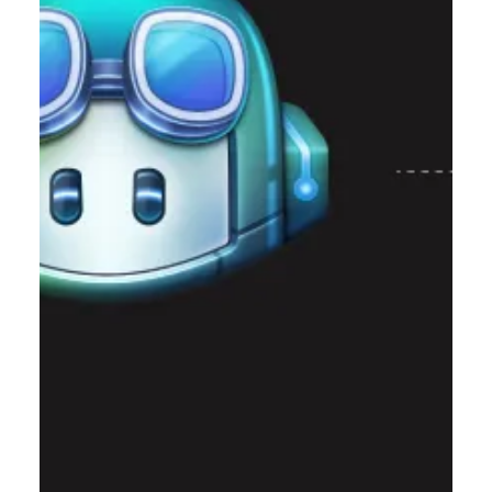
Катерина Шевченко
19 лют. 2024 р.
Читати 10 хв
90+ питань для співбесіди з Android
Developer