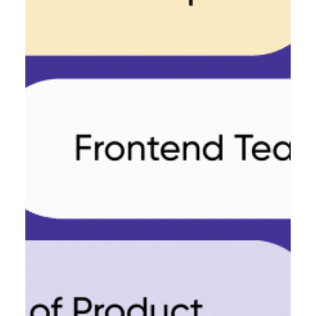
Катерина Шевченко
3 лист. 2023 р.
Читати 8 хв
Як використовувати Github Copilot: