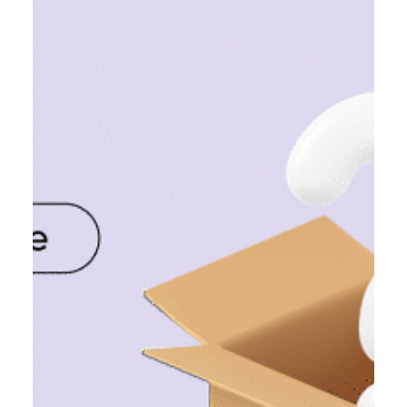
Катерина Мещерякова
11 бер. 2024 р.
Читати 4 хв
«Почну з понеділка»: вакансії для
тих, хто просуває цифрові