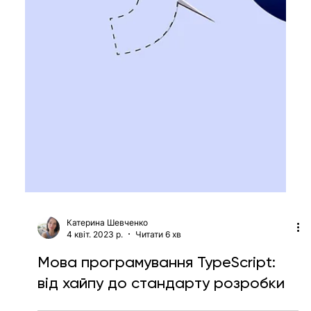
Тетяна Кучер
3 лип. 2023 р.
Читати 3 хв
«Почну з понеділка»: вакансії липня
для сеньорів і тимлідів