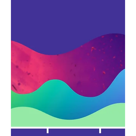
Новий офіс Genesis у Львові: фото
з відкриття