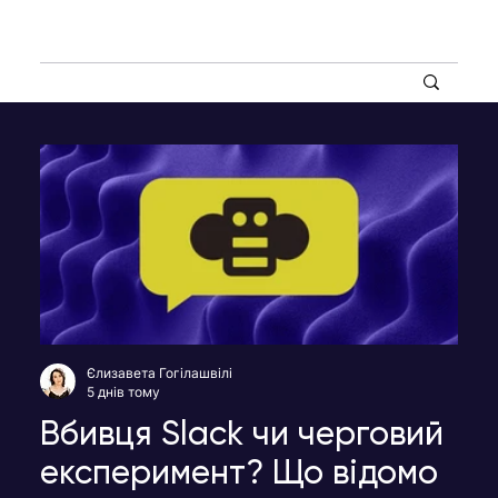
Єлизавета Гогілашвілі
5 днів тому
Вбивця Slack чи черговий
експеримент? Що відомо