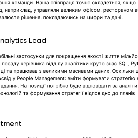
ання команди. Наша співпраця точно складеться, якщо 
д, наприклад, управляли великим офісом, рестораном а
валюєте рішення, покладаючись на цифри та дані.
nalytics Lead 
більні застосунки для покращення якості життя мільйо
 посаду керівника відділу аналітики круто знає SQL, Py
иці та працював з великими масивами даних. Оскільки ц
освід у People Management: вміти формувати стратегію 
дання. На позиції потрібно буде відповідати за аналітич
ехнологій та формування стратегії відповідно до планів 
rtment