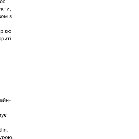
ює 
єкти, 
зом з 
 
орією 
риті 
лайн-
мує 
in, 
урою, 