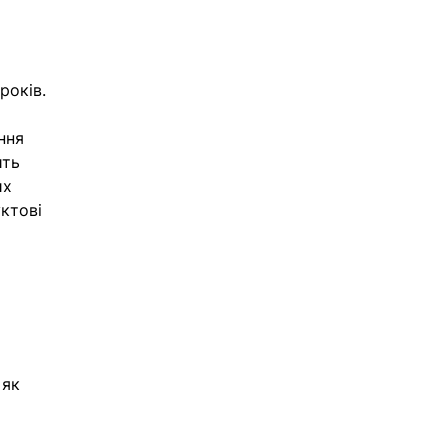
років. 
ння 
ить 
их 
ктові 
 як 
 