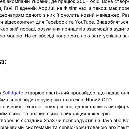
діакомпаній України, де працює 200+ осіб. Вона створ
ії, Гані, Південній Африці, на Філіппінах, а також має про
 Відеонапрям одного з них й очолить новий менеджер. Ра
и відеоконтент для Facebook та YouTube. Знадобляться
керівній посаді, розуміння принципів взаємодії з аудит
кою мовою. На співбесіді попросять показати успішно зак
а:
 
Solidgate
 створює платіжний провайдер, що надає он
мати всі види популярних платежів. Новий СТО 
і наявних технологічних рішень, вдосконалить чи сфор
найматиме та розвиватиме найкращих інженерів. 
ворення складних SaaS чи вебпродуктів на Java або Kotl
рівневими системами та сервіс-орієнтованою архітект