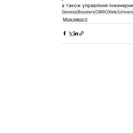
а також управління інженерн
Genesis
Boosters
OBRIO
Keiki
Univer
Можливості