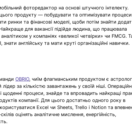
обільний фоторедактор на основі штучного інтелекту. 
 цього продукту — побудувати та оптимізувати процеси
ати ринки та фінансові моделі, щоби потім знайти додат
 Найкраще для вакансії підійде людина, що працювала 
 аналітиком у компаніях «великої четвірки» чи FMCG. Т
, знати англійську та мати круті організаційні навички. 
манди 
OBRIO
, чиїм флагманським продуктом є астролог
 лідер за кількістю завантажень у своїй ніші. Операційн
і щоденні процеси, знайде та впровадить найкращі пра
одуктів компанії. Для цього достатньо одного року в 
користуватися Excel чи Sheets, Trello і Notion та впевнен
скілів оцінять аналітичне мислення, енергійність, 
ть. 