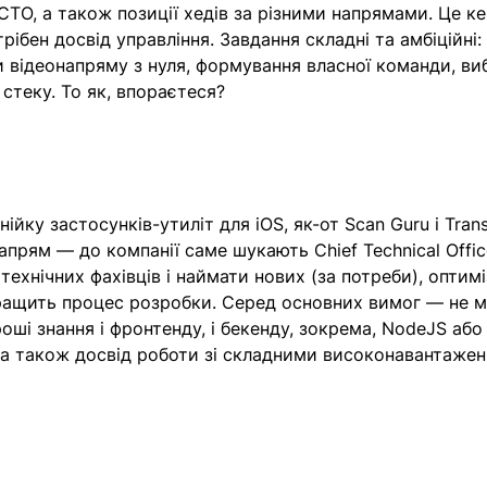
 СТО, а також позиції хедів за різними напрямами. Це кер
ібен досвід управління. Завдання складні та амбіційні:
 відеонапряму з нуля, формування власної команди, виб
стеку. То як, впораєтеся? 
нійку застосунків-утиліт для iOS, як-от Scan Guru i Trans
прям — до компанії саме шукають Chief Technical Office
ехнічних фахівців і наймати нових (за потреби), оптимі
кращить процес розробки. Серед основних вимог — не 
роші знання і фронтенду, і бекенду, зокрема, NodeJS або
, а також досвід роботи зі складними високонавантаже