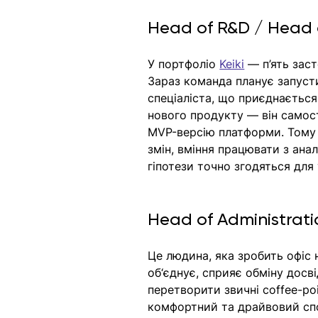
Head of R&D / Head 
У портфоліо 
Keiki
 — п’ять зас
Зараз команда планує запуст
спеціаліста, що приєднається
нового продукту — він самост
MVP-версію платформи. Тому 
змін, вміння працювати з ана
гіпотези точно згодяться для 
Head of Administrati
Це людина, яка зробить офіс 
об‘єднує, сприяє обміну досв
перетворити звичні coffee-poi
комфортний та драйвовий спо