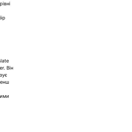
івні 
 
ір 
late 
r. Він 
зує 
менш 
 
ними 