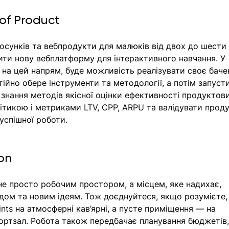
of Product
тосунків та вебпродукти для малюків від двох до шести 
ити нову вебплатформу для інтерактивного навчання. У 
 на цей напрям, буде можливість реалізувати своє баче
ійно обере інструменти та методології, а потім запуст
знання методів якісної оцінки ефективності продуктов
літикою і метриками LTV, CPP, ARPU та валідувати проду
успішної роботи. 
on
не просто робочим простором, а місцем, яке надихає, 
ідом та новим ідеям. Тож доєднуйтеся, якщо розумієте,
nts на атмосферні кав’ярні, а пусте приміщення — на 
ртзал. Робота також передбачає планування бюджетів,