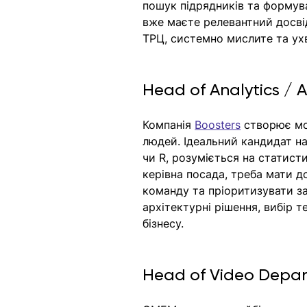
пошук підрядників та формув
вже маєте релевантний досві
ТРЦ, системно мислите та ух
Head of Analytics / A
Компанія 
Boosters
 створює мо
людей. Ідеальний кандидат на
чи R, розуміється на статист
керівна посада, треба мати д
команду та пріоритизувати зав
архітектурні рішення, вибір т
бізнесу. 
Head of Video Depa