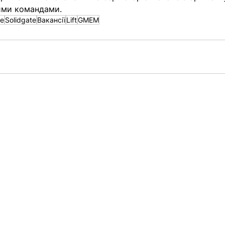
ими командами. 
se
Solidgate
Вакансії
Lift
GMEM