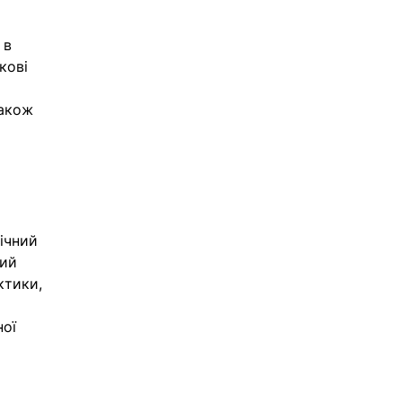
 в 
кові 
акож 
ічний 
ий 
ктики, 
ої 