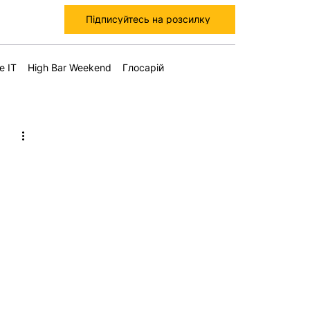
Підписуйтесь на розсилку
е IT
High Bar Weekend
Глосарій