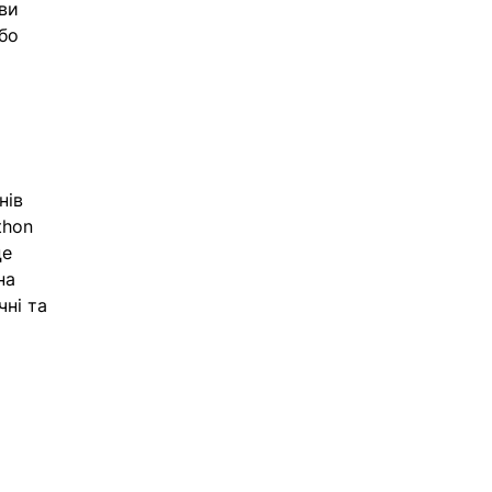
ви 
бо 
нів 
thon 
е 
на 
ні та 