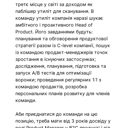
третє місце у світі за доходом як 
паблішер утиліт для сканування. В 
команду утиліт компанія наразі шукає 
амбітного і проактивного Head of 
Product. Його завданнями будуть: 
планування та обговорення продуктової 
стратегії разом із C-level компанії, пошук 
із командою продакт-менеджерів точок 
зростання в існуючих застосунках; 
дослідження, планування, підготовка та 
запуск A/B тестів для оптимізації 
воронки; проведення регулярних 1:1 з 
командою продактів, розробка 
персональних планів розвитку для членів 
команди. 
Аби приєднатися до команди на цю 
позицію, треба мати від 3 років досвіду у 
ролі Product Manager у B2C продукті і від 