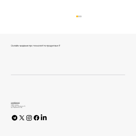
Онлайн-видання про технології та продуктове IT
«Почну з понеділка»: вакансії для
бекенд-розробників
journal@gen.tech
04080, Україна,
м. Київ, вул. Оленівська, 23,​
вул. Кирилівська, 40р