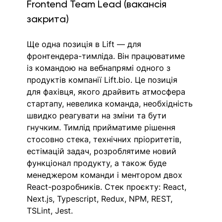
Frontend Team Lead (вакансія 
закрита)
Ще одна позиція в Lift — для 
фронтендера-тимліда. Він працюватиме 
із командою на вебнапрямі одного з 
продуктів компанії Lift.bio. Це позиція 
для фахівця, якого драйвить атмосфера 
стартапу, невелика команда, необхідність 
швидко реагувати на зміни та бути 
гнучким. Тимлід прийматиме рішення 
стосовно стека, технічних пріоритетів, 
естімацій задач, розроблятиме новий 
функціонал продукту, а також буде 
менеджером команди і ментором двох 
React-розробників. Стек проєкту: React, 
Next.js, Typescript, Redux, NPM, REST, 
TSLint, Jest.