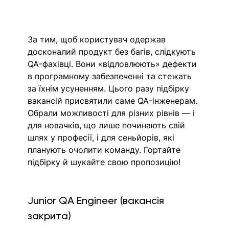
За тим, щоб користувач одержав 
досконалий продукт без багів, слідкують 
QA-фахівці. Вони «відловлюють» дефекти 
в програмному забезпеченні та стежать 
за їхнім усуненням. Цього разу підбірку 
вакансій присвятили саме QA-інженерам. 
Обрали можливості для різних рівнів — і 
для новачків, що лише починають свій 
шлях у професії, і для сеньйорів, які 
планують очолити команду. Гортайте 
підбірку й шукайте свою пропозицію!
Junior QA Engineer (вакансія 
закрита)