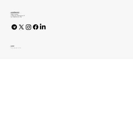
почали кар’єру в компанії
journal@gen.tech
04080, Україна,
м. Київ, вул. Оленівська, 23,​
вул. Кирилівська, 40р
AI Policy
© 2026 High Bar Journal