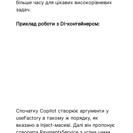
більше часу для цікавих високорівневих 
задач.
Приклад роботи з DI-контейнером:
Спочатку Copilot створює аргументи у 
useFactory в такому ж порядку, як 
вказано в Inject-масиві. Далі він пропонує 
створити PaymentsService з усіма цими 