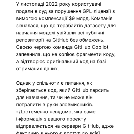
У листопаді 2022 року користувачі 
подали в суд за порушення GPL-ліцензії з 
вимогою компенсації $9 млрд. Компанія 
зізналася, що до терабайтів датасету для 
навчання моделі увійшли всі публічні 
репозиторії на GitHub без обмежень. 
Своєю чергою команда GitHub Copilot 
запевнила, що не копіює фрагменти коду, 
а відтворює оригінальний код на базі 
отриманих даних.
Однак у спільноти є питання, як 
зберігається код, який GitHub парсить 
для навчання, та чи не може він 
потрапити в руки зловмисників. 
«Достеменно невідомо, яка саме 
інформація з вашого проєкту 
відправляється на сервери GitHub, адже 
фактично в нього є доступ до всієї 