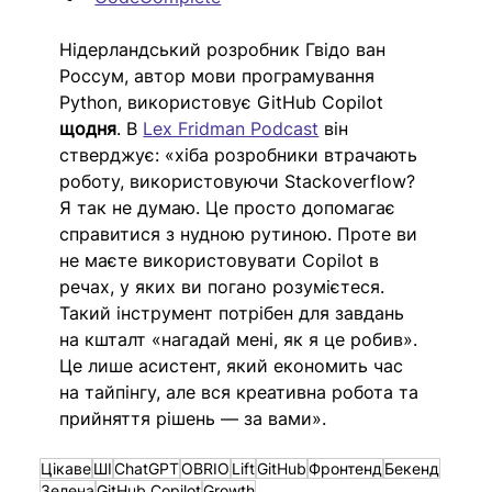
Нідерландський розробник Гвідо ван 
Россум, автор мови програмування 
Python, використовує GitHub Copilot 
щодня
. В 
Lex Fridman Podcast
 він 
стверджує: «хіба розробники втрачають 
роботу, використовуючи Stackoverflow? 
Я так не думаю. Це просто допомагає 
справитися з нудною рутиною. Проте ви 
не маєте використовувати Copilot в 
речах, у яких ви погано розумієтеся. 
Такий інструмент потрібен для завдань 
на кшталт «нагадай мені, як я це робив». 
Це лише асистент, який економить час 
на тайпінгу, але вся креативна робота та 
прийняття рішень — за вами».
Цікаве
ШІ
ChatGPT
OBRIO
Lift
GitHub
Фронтенд
Бекенд
Зелена
GitHub Copilot
Growth