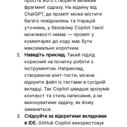
просіть його створити великий 
фрагмент одразу. На відміну від 
ChatGPT, де промпт може містити 
багато повідомлень та ітерацій 
уточнень, у базовому Copilot такої 
можливості немає — промпт у 
коментарях до коду має бути 
максимально коротким.
Наведіть приклад
. Такий підхід 
корисний на початку роботи з 
інструментом. Наприклад, 
створюючи юніт-тести, можна 
відкрити файл із тестами в сусідній 
вкладці. Так Copilot швидше зрозуміє 
контекст та стиль написання, а не 
виконуватиме задачу, як йому 
заманеться.
Слідкуйте за відкритими вкладками 
в IDE.
 GitHub Copilot використовує 