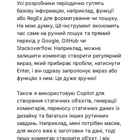
Усі розробники періодично гуглять 
базову інформацію, наприклад, функції 
або RegEx для форматування чи пошуку. 
На мою думку, ШІ-інструмент економить 
час саме на ручний пошук та прямий 
перехід у Google, GitHub чи 
Stackoverflow. Наприклад, можна 
залишити коментар створити регулярний 
вираз, який прибирає пробіли, натиснути 
Enter, і він одразу запропонує вираз або 
функцію з ним. Це дуже зручно!
Також я використовую Copilot для 
створення статичних обʼєктів, генерації 
коментарів, переносу статичних даних із 
дизайну та багатьох інших рутинних 
завдань. Наприклад, мені потрібен масив, 
для якого вже є заготовки та дані, тоді 
пишу коментар створити обʼєкт, і він 