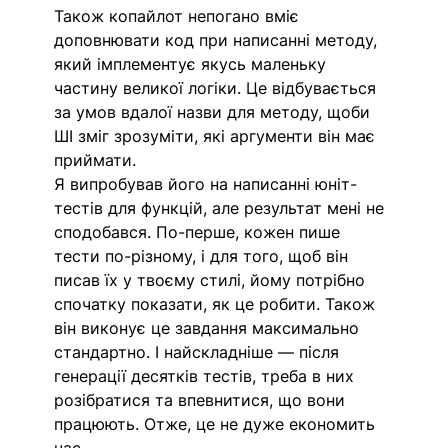
Також копайлот непогано вміє 
доповнювати код при написанні методу, 
який імплементує якусь маленьку 
частину великої логіки. Це відбувається 
за умов вдалої назви для методу, щоби 
ШІ зміг зрозуміти, які аргументи він має 
приймати.
Я випробував його на написанні юніт-
тестів для функцій, але результат мені не 
сподобався. По-перше, кожен пише 
тести по-різному, і для того, щоб він 
писав їх у твоєму стилі, йому потрібно 
спочатку показати, як це робити. Також 
він виконує це завдання максимально 
стандартно. І найскладніше — після 
генерації десятків тестів, треба в них 
розібратися та впевнитися, що вони 
працюють. Отже, це не дуже економить 
час.