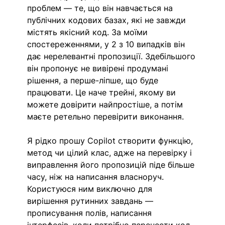
проблем — те, що він навчається на 
публічних кодових базах, які не завжди 
містять якісний код. За моїми 
спостереженнями, у 2 з 10 випадків він 
дає нерелевантні пропозиції. Здебільшого 
він пропонує не вивірені продумані 
рішення, а перше-ліпше, що буде 
працювати. Це наче трейні, якому ви 
можете довірити найпростіше, а потім 
маєте ретельно перевірити виконання.
Я рідко прошу Copilot створити функцію, 
метод чи цілий клас, адже на перевірку і 
виправлення його пропозицій піде більше 
часу, ніж на написання власноруч. 
Користуюся ним виключно для 
вирішення рутинних завдань — 
прописування полів, написання 
інтерфесів, коли потрібно перенести код 