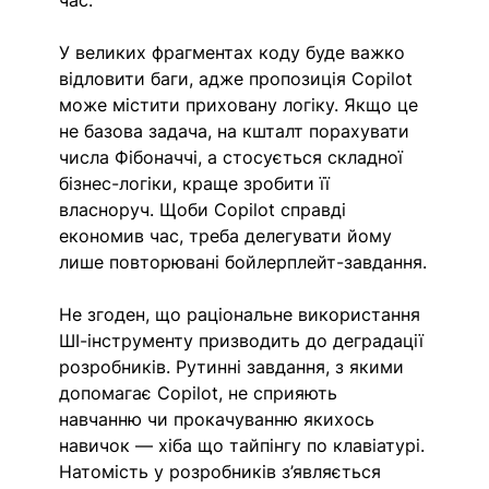
У великих фрагментах коду буде важко 
відловити баги, адже пропозиція Copilot 
може містити приховану логіку. Якщо це 
не базова задача, на кшталт порахувати 
числа Фібоначчі, а стосується складної 
бізнес-логіки, краще зробити її 
власноруч. Щоби Copilot справді 
економив час, треба делегувати йому 
лише повторювані бойлерплейт-завдання.
Не згоден, що раціональне використання 
ШІ-інструменту призводить до деградації 
розробників. Рутинні завдання, з якими 
допомагає Copilot, не сприяють 
навчанню чи прокачуванню якихось 
навичок — хіба що тайпінгу по клавіатурі. 
Натомість у розробників з’являється 