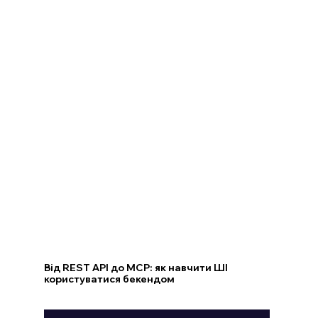
Від REST API до MCP: як навчити ШІ
користуватися бекендом