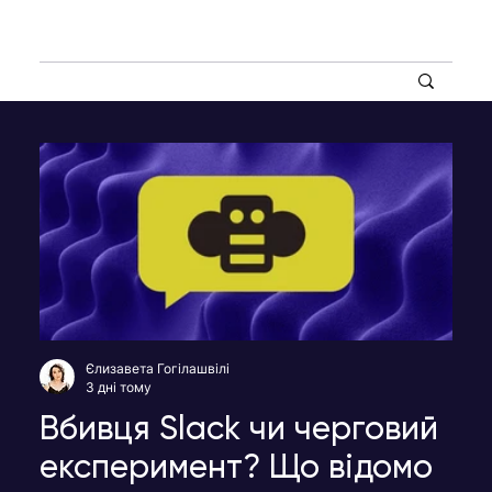
Єлизавета Гогілашвілі
3 дні тому
Вбивця Slack чи черговий
експеримент? Що відомо