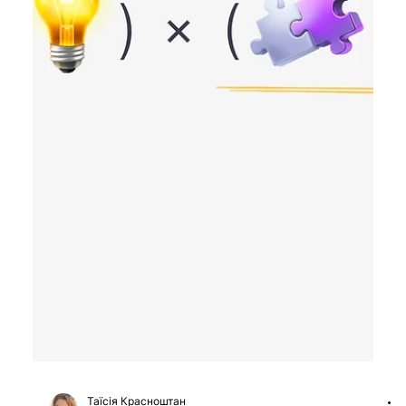
Тетяна Кучер
26 січ.
Читати 1 хв
Ubisoft планує скоротити до 200
фахівців у межах реструктуризації