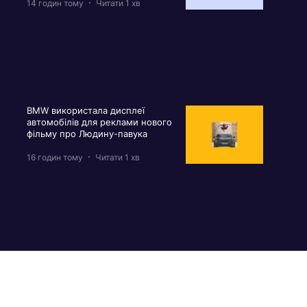
14 годин тому
Читати 1 хв
BMW використала дисплеї
автомобілів для реклами нового
фільму про Людину-павука
16 годин тому
Читати 1 хв