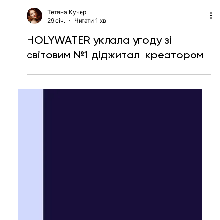
Тетяна Кучер
29 січ.
Читати 1 хв
HOLYWATER уклала угоду зі
світовим №1 діджитал-креатором