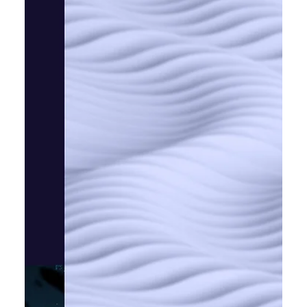
Катерина Шевченко
27 січ.
Читати 1 хв
Meta тестує преміум-підписки з
розширеними AI-можливостями