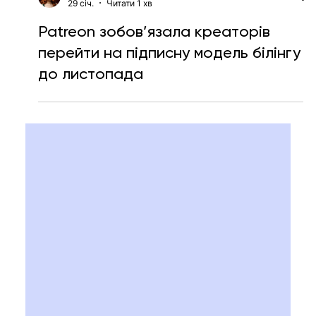
Тетяна Кучер
29 січ.
Читати 1 хв
Patreon зобов’язала креаторів
перейти на підписну модель білінгу
до листопада