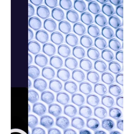
Катерина Шевченко
27 січ.
Читати 1 хв
Pinterest скоротить 15% команди,
щоб перерозподілити ресурси на
ШІ