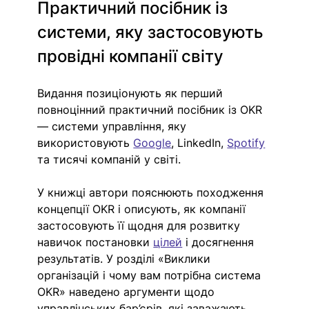
Практичний посібник із 
системи, яку застосовують 
провідні компанії світу
Видання позиціонують як перший 
повноцінний практичний посібник із OKR 
— системи управління, яку 
використовують 
Google
, LinkedIn, 
Spotify
та тисячі компаній у світі.
У книжці автори пояснюють походження 
концепції OKR і описують, як компанії 
застосовують її щодня для розвитку 
навичок постановки 
цілей
 і досягнення 
результатів. У розділі «Виклики 
організацій і чому вам потрібна система 
OKR» наведено аргументи щодо 
управлінських бар’єрів, які заважають 