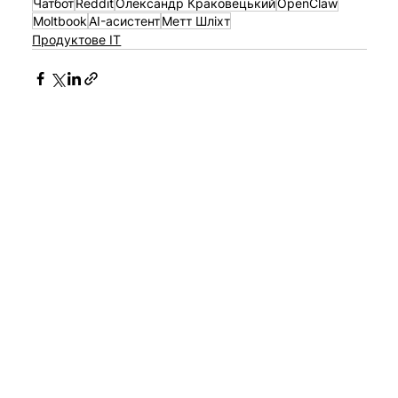
Чатбот
Reddit
Олександр Краковецький
OpenClaw
Moltbook
AI-асистент
Метт Шліхт
Продуктове IT