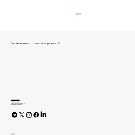
Онлайн-видання про технології та продуктове IT
RAG у бізнесі: як створити AI-пошук по
документах компанії без витоку даних
journal@gen.tech
04080, Україна,
м. Київ, вул. Оленівська, 23,​
вул. Кирилівська, 40р
AI Policy