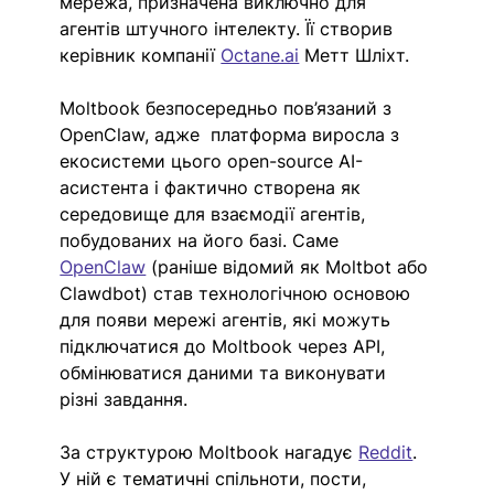
мережа, призначена виключно для 
агентів штучного інтелекту. Її створив 
керівник компанії 
Octane.ai
Метт Шліхт.
Moltbook безпосередньо пов’язаний з 
OpenClaw, адже  платформа виросла з 
екосистеми цього open-source AI-
асистента і фактично створена як 
середовище для взаємодії агентів, 
побудованих на його базі. Саме 
OpenClaw
 (раніше відомий як Moltbot або 
Clawdbot) став технологічною основою 
для появи мережі агентів, які можуть 
підключатися до Moltbook через API, 
обмінюватися даними та виконувати 
різні завдання.
За структурою Moltbook нагадує 
Reddit
. 
У ній є тематичні спільноти, пости, 