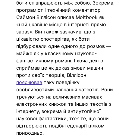
боти співпрацюють між собою. Зокрема, 
програміст і технічний коментатор 
Саймон Віллісон описав Moltbook як 
«найцікавіше місце в інтернеті прямо 
зараз». Він також зазначив, що з 
цікавістю спостерігав, як боти 
підбурювали одне одного до розмов — 
майже як у класичному науково-
фантастичному романі. І хоча дехто 
сприймав це як доказ змови машин 
проти своїх творців, Віллісон 
пояснював
 таку поведінку 
особливостями навчання чатботів. Вони 
тренуються на величезних масивах 
електронних книжок та інших текстів з 
інтернету, зокрема й антиутопічної 
наукової фантастики, тож те, що вони 
відтворюють подібні сценарії цілком 
природньо.