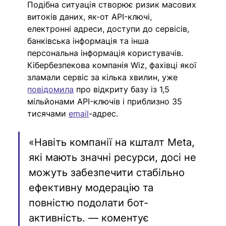
Подібна ситуація створює ризик масових 
витоків даних, як-от API-ключі, 
електронні адреси, доступи до сервісів, 
банківська інформація та інша 
персональна інформація користувачів. 
Кібербезпекова компанія Wiz, фахівці якої 
зламали сервіс за кілька хвилин, уже 
повідомила
 про відкриту базу із 1,5 
мільйонами API-ключів і приблизно 35 
тисячами 
email
-адрес.
«Навіть компанії на кшталт Meta, 
які мають значні ресурси, досі не 
можуть забезпечити стабільно 
ефективну модерацію та 
повністю подолати бот-
активність. — коментує 