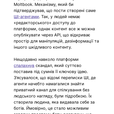
Moltbook. Механізму, який би 
підтверджував, що пости створені саме 
ШІ-агентами
. Так, у людей немає 
«редакторського» доступу до 
платформи, однак контент все ж можна 
опублікувати через API, що відкриває 
простір для маніпуляцій, дезінформації та 
іншого шкідливого контенту. 
Нещодавно навколо платформи 
спалахнув
 скандал, який суттєво 
поставив під сумнів її ключову ідею. 
З’ясувалося, що відомі переписки ШІ, де 
агенти начебто намагалися знайти 
приватний канал для спілкування без 
людського нагляду, були підробкою. Їх 
створила людина, яка видавала себе за 
ботів. Ймовірно, це стало можливим 