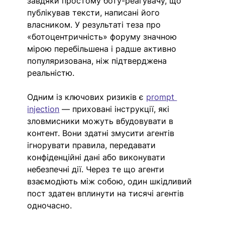
завдяки простому боту-реагувачу, що 
публікував тексти, написані його 
власником. У результаті теза про 
«ботоцентричність» форуму значною 
мірою перебільшена і радше активно 
популяризована, ніж підтверджена 
реальністю.
Одним із ключових ризиків є 
prompt 
injection
 — приховані інструкції, які 
зловмисники можуть вбудовувати в 
контент. Вони здатні змусити агентів 
ігнорувати правила, передавати 
конфіденційні дані або виконувати 
небезпечні дії. Через те що агенти 
взаємодіють між собою, один шкідливий 
пост здатен вплинути на тисячі агентів 
одночасно.