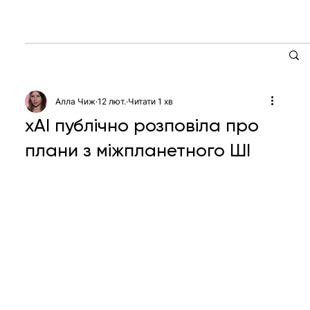
Алла Чиж
12 лют.
Читати 1 хв
xAI публічно розповіла про
плани з міжпланетного ШІ