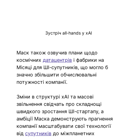
Зустріч all-hands у xAI
Маск також озвучив плани щодо 
космічних 
датацентрів
 і фабрики на 
Місяці для ШІ-супутників, що могло б 
значно збільшити обчислювальні 
потужності компанії.
Зміни в структурі xAI та масові 
звільнення свідчать про складнощі 
швидкого зростання ШІ-стартапу, а 
амбіції Маска демонструють прагнення 
компанії масштабувати свої технології 
від 
супутників
 до міжпланетних 