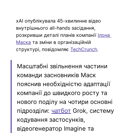
xAI опублікувала 45-хвилинне відео 
внутрішнього all-hands засідання, 
розкривши деталі планів компанії 
Ілона 
Маска
 та зміни в організаційній 
структурі, повідомляє 
TechCrunch
.
Масштабні звільнення частини 
команди засновників Маск 
пояснив необхідністю адаптації 
компанії до швидкого росту та 
нового поділу на чотири основні 
підрозділи: 
чатбот
 Grok, систему 
кодування застосунків, 
відеогенератор Imagine та 