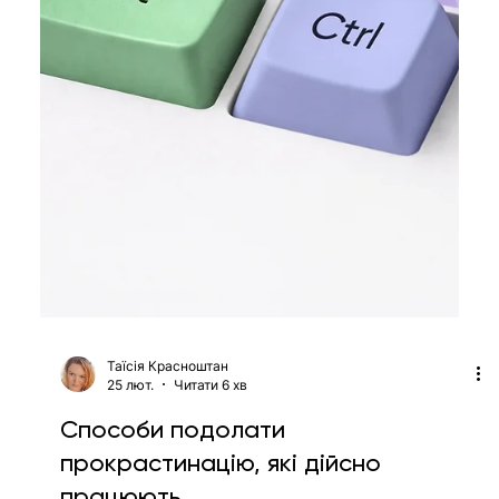
Катерина Шевченко
25 лют.
Читати 1 хв
Керівник ШІ-лабораторії Amazon
йде у відставку, щоби створити
новий проєкт