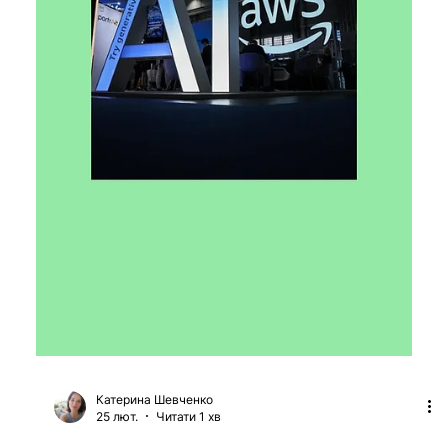
Проєкт Stargate від OpenAI
вартістю $500 млрд зупинився
через конфлікти партнерів