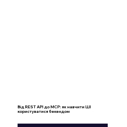
Від REST API до MCP: як навчити ШІ
користуватися бекендом