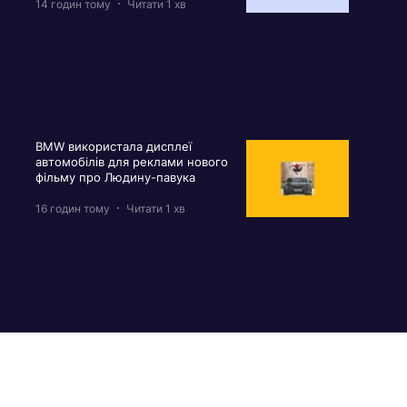
14 годин тому
Читати 1 хв
BMW використала дисплеї
автомобілів для реклами нового
фільму про Людину-павука
16 годин тому
Читати 1 хв