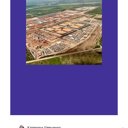
25 лют.
Читати 7 хв
Україна будує власну LLM: що це
означає для держави й індустрії