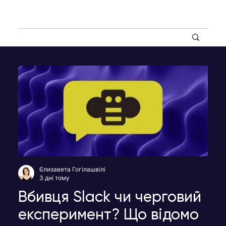
Єлизавета Гогілашвілі
3 дні тому
Вбивця Slack чи черговий
експеримент? Що відомо