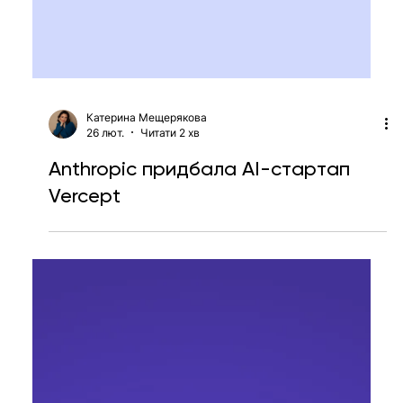
Катерина Мещерякова
26 лют.
Читати 2 хв
Anthropic придбала AI-стартап
Vercept