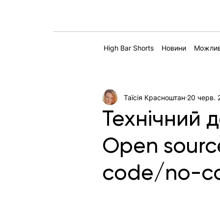
High Bar Shorts
Новини
Можлив
Таїсія Красноштан
20 черв. 
Технічний д
Open sourc
code/no-c