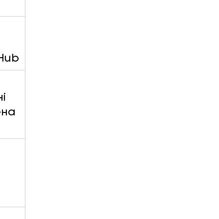
 
tHub
і 
на 