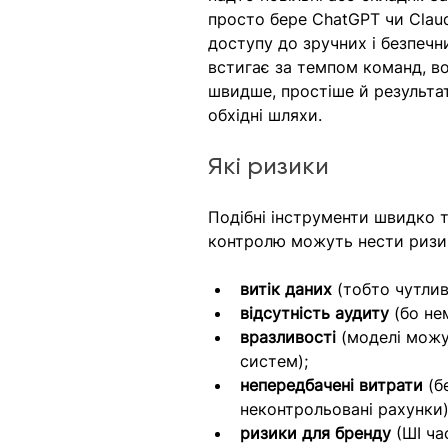
просто бере ChatGPT чи Claude
доступу до зручних і безпечн
встигає за темпом команд, во
швидше, простіше й результат
обхідні шляхи.
Які ризики
Подібні інструменти швидко 
контролю можуть нести ризи
витік даних 
(тобто чутлив
відсутність аудиту 
(бо
не
вразливості 
(моделі можу
систем);
непередбачені витрати 
(б
неконтрольовані рахунки)
ризики для бренду 
(ШІ ча