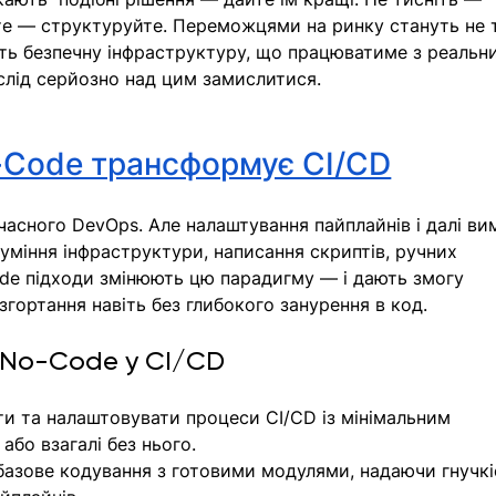
е — структуруйте. Переможцями на ринку стануть не ті
рить безпечну інфраструктуру, що працюватиме з реальн
слід серйозно над цим замислитися.
-Code трансформує CI/CD
асного DevOps. Але налаштування пайплайнів і далі ви
зуміння інфраструктури, написання скриптів, ручних 
ode підходи змінюють цю парадигму — і дають змогу 
гортання навіть без глибокого занурення в код.
No-Code у CI/CD
ти та налаштовувати процеси CI/CD із мінімальним 
бо взагалі без нього.
базове кодування з готовими модулями, надаючи гнучкі