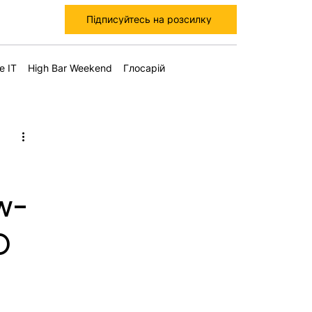
Підписуйтесь на розсилку
е IT
High Bar Weekend
Глосарій
w-
D