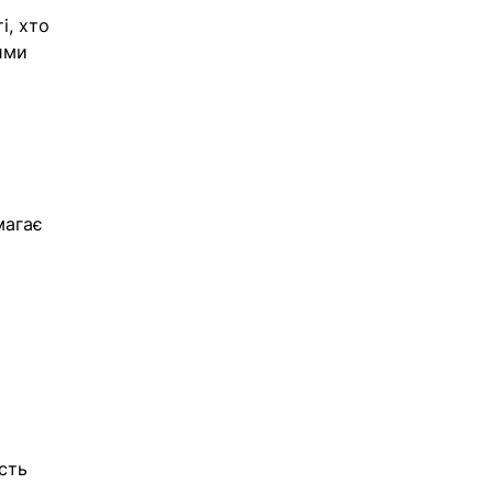
, хто 
ими 
магає 
сть 