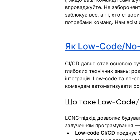
впроваджуйте. Не забороняйт
заблокує все, а ті, хто ство
потребами команд. Нам всім 
Як Low-Code/No
CI/CD давно став основою суч
глибоких технічних знань: ро
інтеграцій. Low-code та no-c
командам автоматизувати роз
Що таке Low-Code/
LCNC-підхід дозволяє будува
залученням програмування — а
Low-code CI/CD
 поєднує 