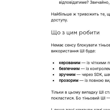
відповідатиме? Звичайно,
Найбільше ж тривожить те, щ
доступу.
Що з цим робити
Немає сенсу блокувати тіньов
використання ШІ буде:
керованим
 — із чіткими 
безпечним
 — із контроле
зручним
 — через SDK, ша
прозорим
 — із повною ви
Тільки в цьому випадку ШІ с
покластися. Бо тіньовий ШI —
І, якщо ваші команди самі шу