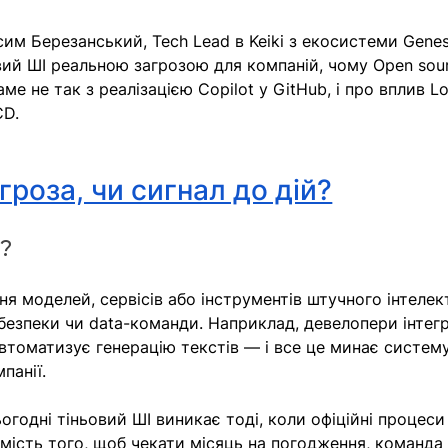
м Березанський, Tech Lead в Keiki з екосистеми Genes
овий ШІ реальною загрозою для компаній, чому Open sou
е не так з реалізацією Copilot у GitHub, і про вплив L
CD.
гроза, чи сигнал до дій?
?
я моделей, сервісів або інструментів штучного інтелек
, безпеки чи data-команди. Наприклад, девелопери інтег
автоматизує генерацію текстів — і все це минає систему
панії.
сьогодні тіньовий ШI виникає тоді, коли офіційні процеси
Замість того, щоб чекати місяць на погодження, команда