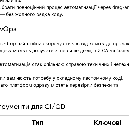
йплайнів.
зібрати повноцінний процес автоматизації через drag-a
 — без жодного рядка коду.
evOps
nd-drop пайплайни скорочують час від коміту до прода
оцесу можуть долучатися не лише деви, а й QA чи бізне
Автоматизація стає спільною справою технічних і нетехн
оки замінюють потребу у складному кастомному коді.
гато платформ одразу містять перевірки безпеки та 
.
трументи для CI/CD
Тип
Ключові 