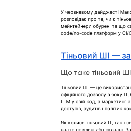
У червневому дайджесті Макси
розповідає про те, чи є тінь
мейнтейнери обурені та що сам
code/no-code платформ у CI/
Тіньовий ШI — за
Що таке тіньовий ШI
Тіньовий ШI — це використанн
офіційного дозволу з боку IT
LLM у свій код, а маркетинг 
доступів, аудитів і політик ком
Як колись тіньовий IT, так і 
надто повільні або складні. 