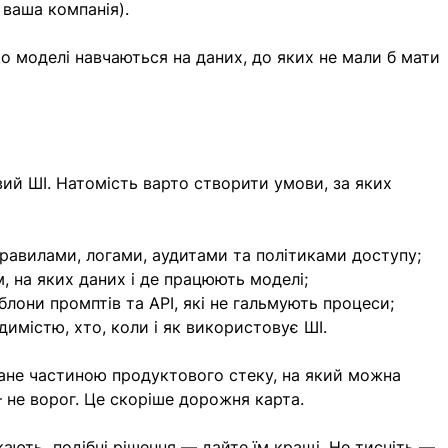
 ваша компанія).
о моделі навчаються на даних, до яких не мали б мати 
ий ШI. Натомість варто створити умови, за яких 
правилами, логами, аудитами та політиками доступу;
м, на яких даних і де працюють моделі;
блони промптів та API, які не гальмують процеси;
димістю, хто, коли і як використовує ШІ.
тане частиною продуктового стеку, на який можна 
 не ворог. Це скоріше дорожня карта.
кають  подібні рішення — дайте їм кращі. Не тисніть — 