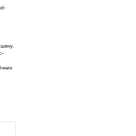
nd-
кшену.
с-
ічних 