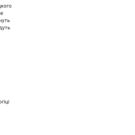
дкого 
е 
чуть 
дуть 
гіці 