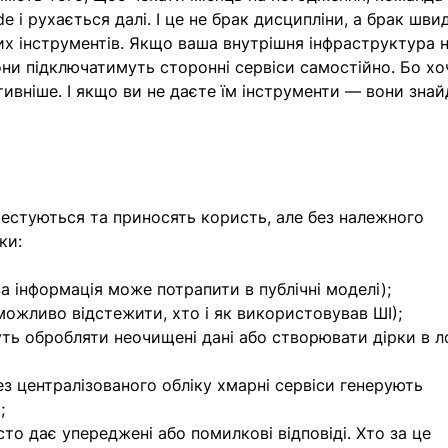
 і рухається далі. І це не брак дисципліни, а брак шви
их інструментів. Якщо ваша внутрішня інфраструктура н
ни підключатимуть сторонні сервіси самостійно. Бо хо
ивніше. І якщо ви не даєте їм інструменти — вони знай
тестуються та приносять користь, але без належного 
ки:
а інформація може потрапити в публічні моделі);
можливо відстежити, хто і як використовував ШІ);
ть обробляти неочищені дані або створювати дірки в ло
ез централізованого обліку хмарні сервіси генерують 
;
сто дає упереджені або помилкові відповіді. Хто за це 