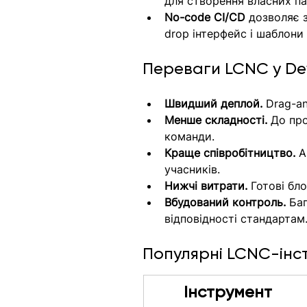
для створення власних па
No-code CI/CD
 дозволяє 
drop інтерфейс і шаблони
Переваги LCNC у D
Швидший деплой.
 Drag-a
Менше складності.
 До пр
команди.
Краще співробітництво.
 
учасників.
Нижчі витрати.
 Готові бл
Вбудований контроль.
 Ба
відповідності стандартам
Популярні LCNC-інс
Інструмент