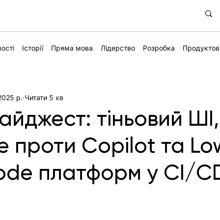
ості
Історії
Пряма мова
Лідерство
Розробка
Продуктов
2025 р.
Читати 5 хв
айджест: тіньовий ШІ,
e проти Copilot та Lo
ode платформ у CI/C