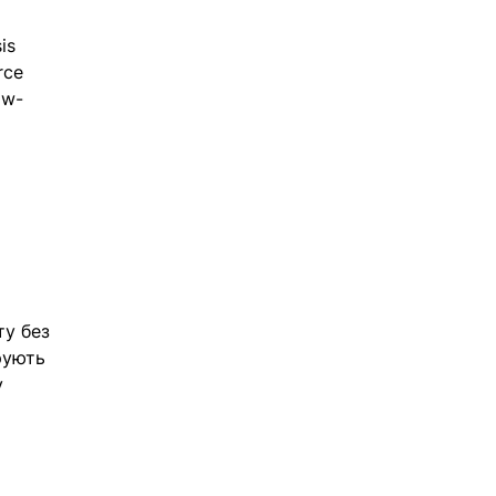
is 
rce 
ow-
ту без 
рують 
 
 
 