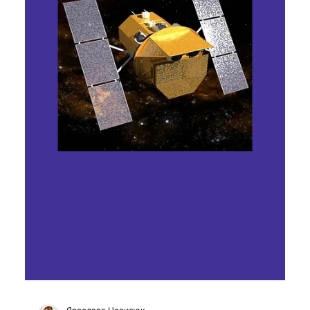
Ярослава Несисюк
22 черв.
Читати 1 хв
NASA випробувала марсохід Ernest