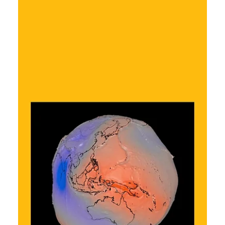
Ярослава Несисюк
6 днів тому
Читати 1 хв
Робот із лазерним живленням може
вперше дослідити печери на
Місяці