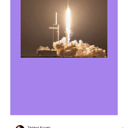
Місія з порятунку телескопа Swift
опинилася під загрозою через збій
супутника