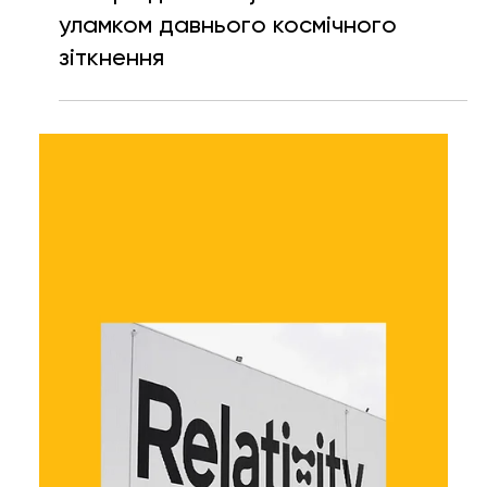
22 черв.
Читати 1 хв
NASA запускає місію для порятунку
телескопа Swift