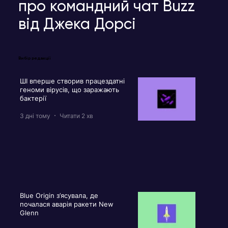
про командний чат Buzz
від Джека Дорсі
Вибір редакції
ШІ вперше створив працездатні
геноми вірусів, що заражають
бактерії
3 дні тому
Читати 2 хв
Blue Origin з’ясувала, де
почалася аварія ракети New
Glenn