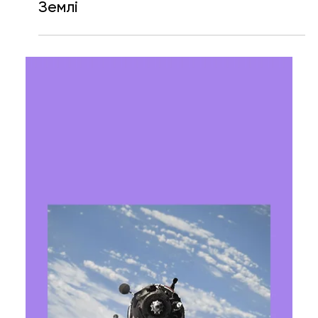
Ярослава Несисюк
29 лип.
Читати 1 хв
NASA оновила модель геоїда, яка
показує нерівномірність гравітації
Землі