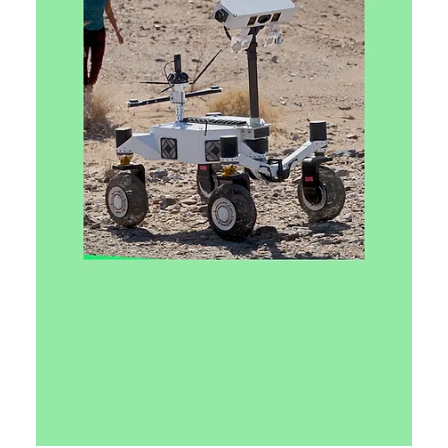
Ярослава Несисюк
26 черв.
Читати 2 хв
NASA знайшла дві планети
розміром із Юпітер, але в десятки
разів легші