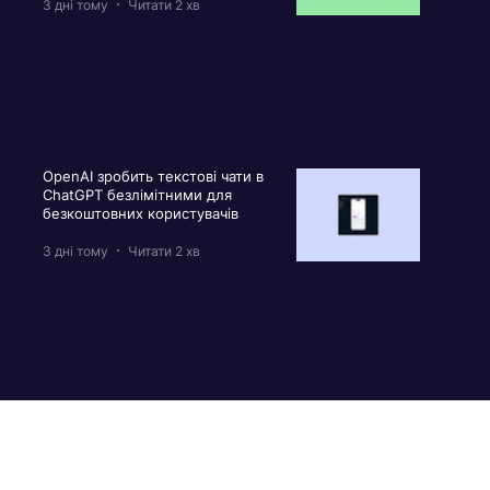
3 дні тому
Читати 2 хв
OpenAI зробить текстові чати в
ChatGPT безлімітними для
безкоштовних користувачів
3 дні тому
Читати 2 хв