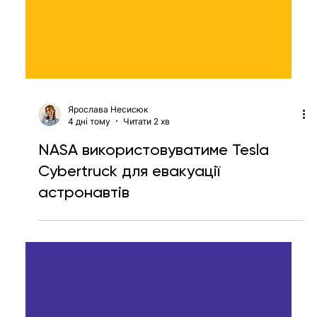
Ярослава Несисюк
4 дні тому
Читати 2 хв
NASA використовуватиме Tesla
Cybertruck для евакуації
астронавтів