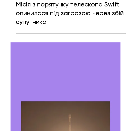
Ярослава Несисюк
29 лип.
Читати 2 хв