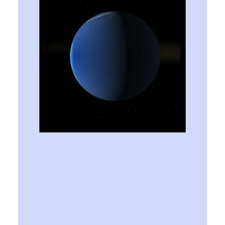
Ярослава Несисюк
7 лип.
Читати 2 хв
Телескоп NASA вперше виявив
екзопланету методом
гравітаційного мікролінзування