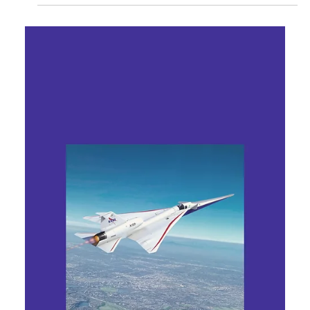
Ярослава Несисюк
19 черв.
Читати 2 хв
Астероїд Donaldjohanson виявився
уламком давнього космічного
зіткнення