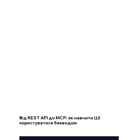
Від REST API до MCP: як навчити ШІ
користуватися бекендом