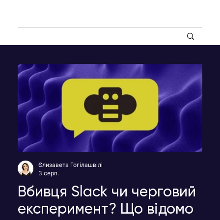
Єлизавета Гогілашвілі
3 серп.
Вбивця Slack чи черговий
експеримент? Що відомо