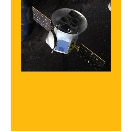
Тетяна Кучер
23 лип.
Читати 2 хв
Falcon 9 SpaceX зіткнеться з
Місяцем у серпні: чому це важливо
для науки