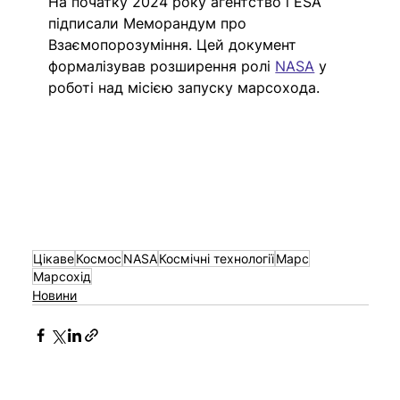
На початку 2024 року агентство і ESA 
підписали Меморандум про 
Взаємопорозуміння. Цей документ 
формалізував розширення ролі 
NASA
 у 
роботі над місією запуску марсохода. 
Цікаве
Космос
NASA
Космічні технології
Марс
Марсохід
Новини