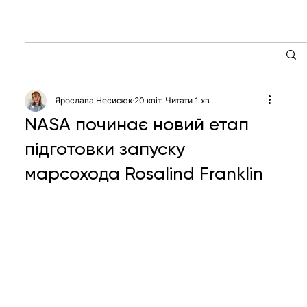
Ярослава Несисюк
20 квіт.
Читати 1 хв
NASA починає новий етап
підготовки запуску
марсохода Rosalind Franklin