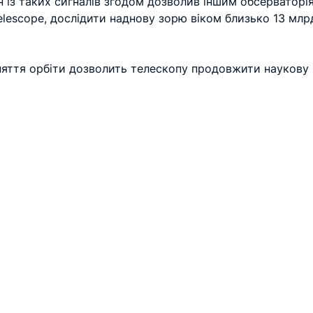
ин із таких сигналів згодом дозволив іншим обсерваторія
lescope, дослідити наднову зорю віком близько 13 млр
дняття орбіти дозволить телескопу продовжити наукову 