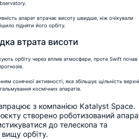
bservatory. 
вність апарат втрачає висоту швидше, ніж очікували 
ішило підняти його орбіту.
дка втрата висоти
ують орбіту через вплив атмосфери, проте Swift почав
рогнозів. 
ям сонячної активності, яка збільшує щільність верхні
гальмування космічних апаратів.
впрацює з компанією Katalyst Space. 
роєкту створено роботизований апара
истикуватися до телескопа та 
 вищу орбіту.