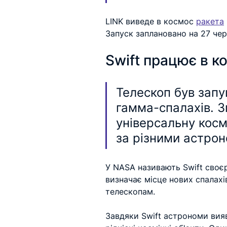
LINK виведе в космос 
ракета
Запуск заплановано на 27 чер
Swift працює в к
Телескоп був запу
гамма-спалахів. З
універсальну кос
за різними астро
У NASA називають Swift своєр
визначає місце нових спалахі
телескопам.
Завдяки Swift астрономи вия