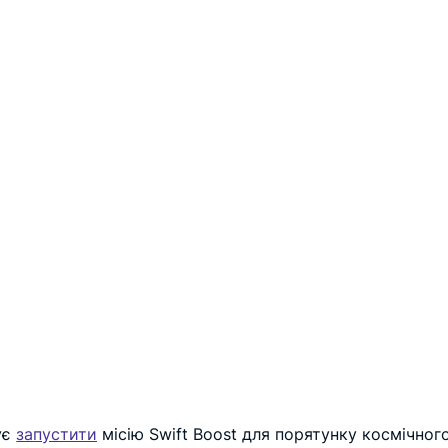
є 
запустити
 місію Swift Boost для порятунку космічног