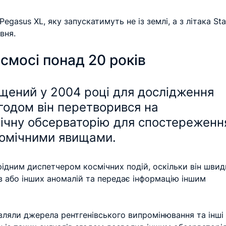
Pegasus XL, яку запускатимуть не із землі, а з літака Sta
вня.
осмосі понад 20 років
щений у 2004 році для дослідження 
годом він перетворився на 
мічну обсерваторію для спостереженн
номічними явищами.
ідним диспетчером космічних подій, оскільки він швид
в або інших аномалій та передає інформацію іншим 
вляли джерела рентгенівського випромінювання та інші