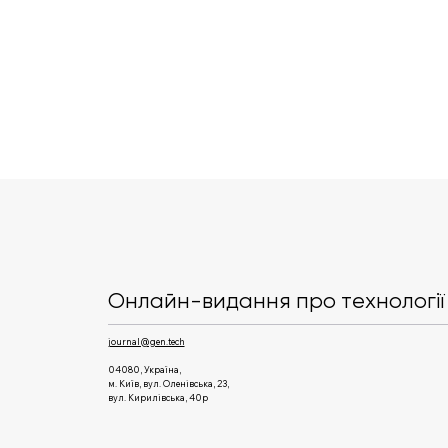
Vodafone Україна
перевела 100 базових
станцій на сонячну
Онлайн-видання про технології 
енергію
journal@gen.tech
04080, Україна,
м. Київ, вул. Оленівська, 23,​
вул. Кирилівська, 40р