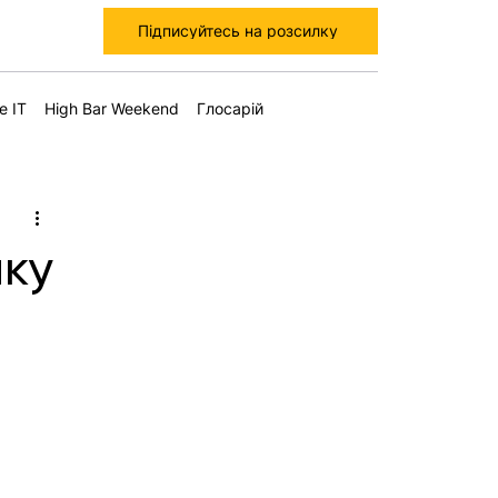
Підписуйтесь на розсилку
е IT
High Bar Weekend
Глосарій
нку