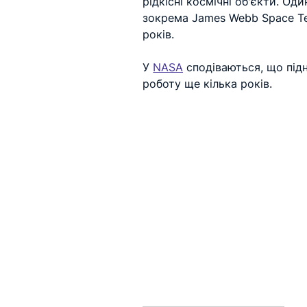
рідкісні космічні об'єкти. Од
зокрема James Webb Space Te
років.
У 
NASA
 сподіваються, що пі
роботу ще кілька років.