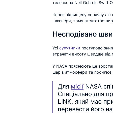
телескопа Neil Gehrels Swift O
Через підвищену сонячну акти
інженери, тому агентство вир
Несподівано шви
Усі 
супутники
 поступово зниж
втрачати висоту швидше від п
У NASA пояснюють це зростанн
шарів атмосфери та посилює 
Для 
місії
 NASA спі
Спеціально для п
LINK, який має пр
перевести його на