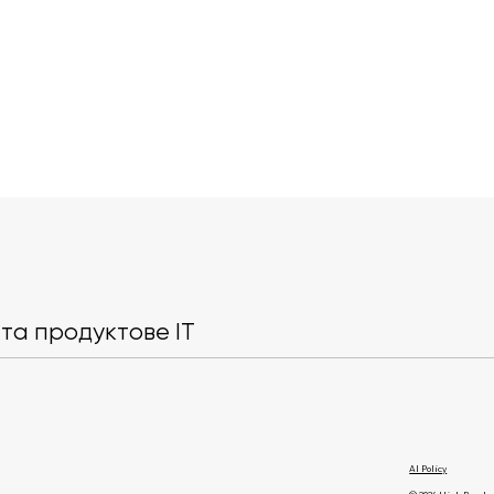
Астероїд Donaldjohanson
SpaceX попе
виявився уламком давнього
ризики для зв
космічного зіткнення
Україні чере
та продуктове IT
ЄС
AI Policy