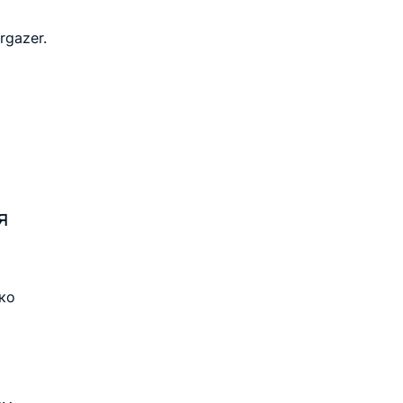
rgazer.
я 
ко 
 