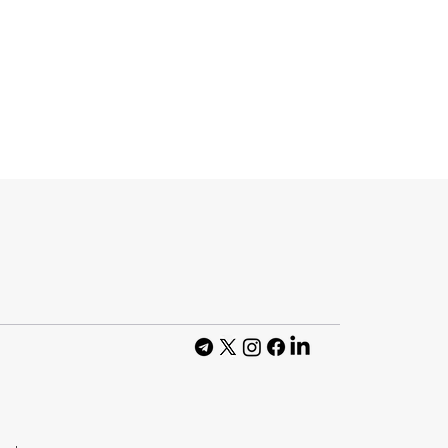
редила про
'язку Starlink в
з нові правила