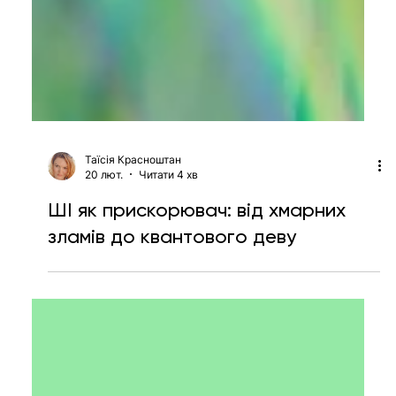
Таїсія Красноштан
20 лют.
Читати 4 хв
ШІ як прискорювач: від хмарних
зламів до квантового деву