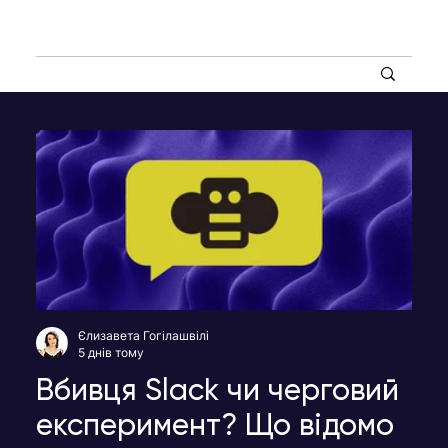
Єлизавета Гогілашвілі
5 днів тому
Вбивця Slack чи черговий
експеримент? Що відомо