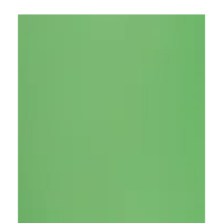
застосунків світу за версією
Business of Apps