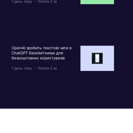
1 день тому
Читати 2 хв
OpenAI зробить текстові чати в
ChatGPT безлімітними для
безкоштовних користувачів
1 день тому
Читати 2 хв