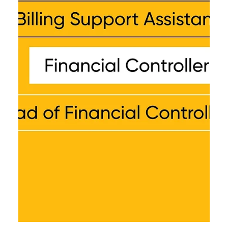
революція в коді та виклики для
DevOps