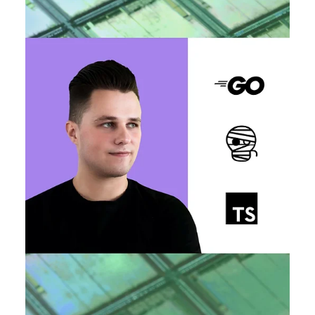
Тетяна Кучер
9 квіт. 2025 р.
Читати 6 хв
Пряма мова. СЕО Keiki — про те, як