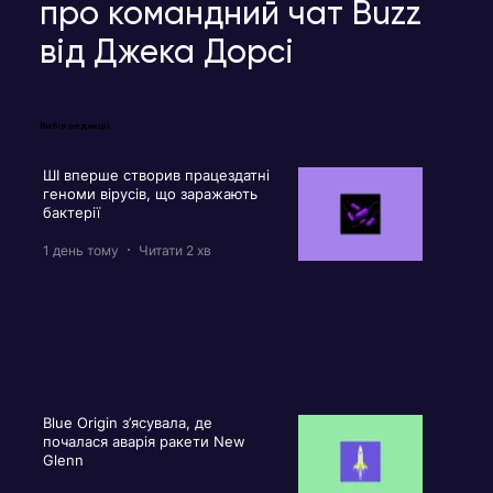
про командний чат Buzz
від Джека Дорсі
Вибір редакції
ШІ вперше створив працездатні
геноми вірусів, що заражають
бактерії
1 день тому
Читати 2 хв
Blue Origin з’ясувала, де
почалася аварія ракети New
Glenn