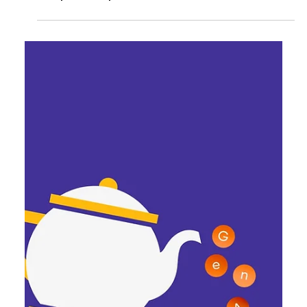
Катерина Мещерякова
19 черв. 2025 р.
Читати 7 хв
Xanadu: історія про
альтернативний гіпертекст, який не
витримав реальності