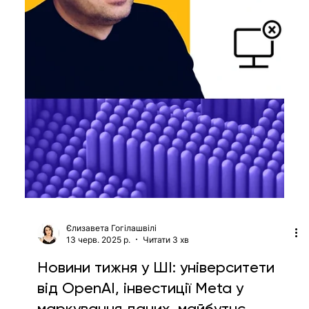
Витончені інтеграції GenAI, які
приносять результат: розповідає
фахівець Netflix