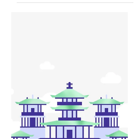
Таїсія Красноштан
20 черв. 2025 р.
Читати 5 хв
Технічний дайджест: тіньовий ШІ,
Open source проти Copilot та Low-
code/no-code платформ у CI/CD