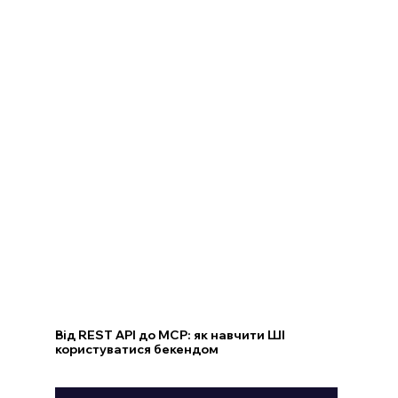
Від REST API до MCP: як навчити ШІ
користуватися бекендом