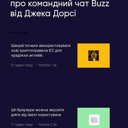
про командний чат Buzz
від Джека Дорсі
Вибір редакції
Шахраї почали використовувати
нові криптоправила ЄС для
крадіжки активів
6 годин тому
Читати 1 хв
ШІ-браузери можна змусити
діяти від імені користувача
7 годин тому
Читати 2 хв