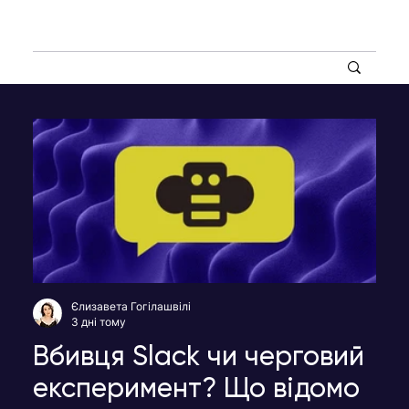
Єлизавета Гогілашвілі
3 дні тому
Вбивця Slack чи черговий
експеримент? Що відомо