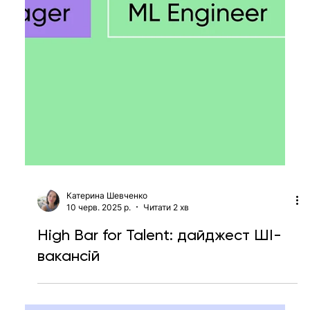
Катерина Мещерякова
10 черв. 2025 р.
Читати 3 хв
Biggest update ever. Новинки
продуктів Apple з щорічної
конференції WWDC