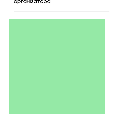
23 черв. 2025 р.
Читати 8 хв
Проєкт для космосу за 48 годин:
NASA Space Apps Challenge очима
організатора