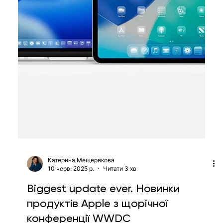
Єлизавета Гогілашвілі
13 черв. 2025 р.
Читати 3 хв
Новини тижня у ШІ: університети
від OpenAI, інвестиції Meta у
маркування даних, майбутнє
computer science