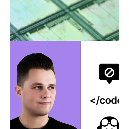
Таїсія Красноштан
22 черв. 2025 р.
Читати 6 хв
Фільми про штучний інтелект. 10
найкращих стрічок