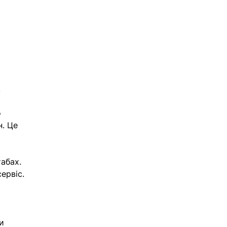
 
 
. Це 
абах. 
ервіс.
 
 
и 