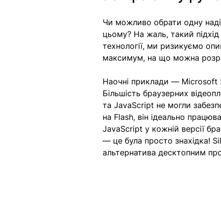
Чи можливо обрати одну надій
цьому? На жаль, такий підхі
технології, ми ризикуємо опи
максимум, на що можна розрах
Наочні приклади — Microsoft Si
Більшість браузерних відеопл
та JavaScript не могли забезп
на Flash, він ідеально працюв
JavaScript у кожній версії б
— це була просто знахідка! Si
альтернатива десктопним про