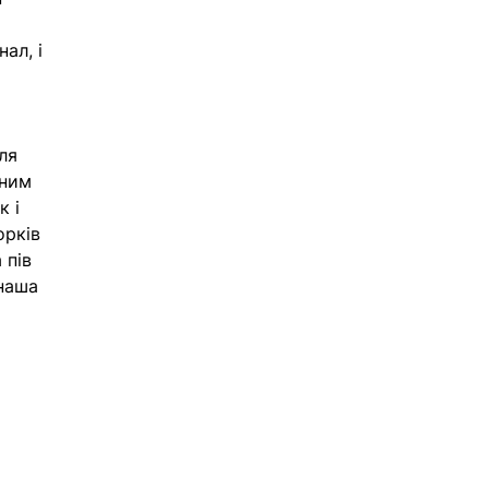
ал, і 
ля 
вним 
 і 
рків 
 пів 
наша 