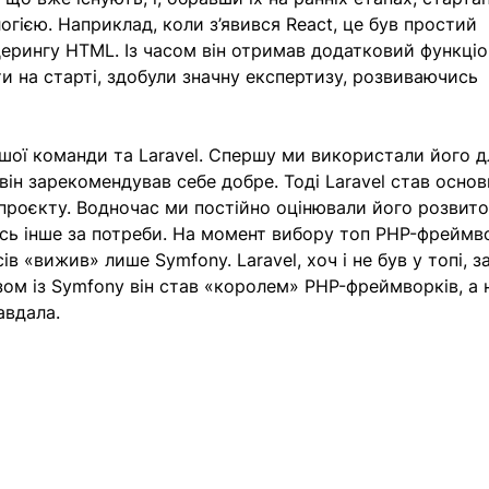
огією. Наприклад, коли з’явився React, це був простий 
ерингу HTML. Із часом він отримав додатковий функціон
ти на старті, здобули значну експертизу, розвиваючись 
шої команди та Laravel. Спершу ми використали його д
 він зарекомендував себе добре. Тоді Laravel став осно
роєкту. Водночас ми постійно оцінювали його розвиток
сь інше за потреби. На момент вибору топ PHP-фреймво
сів «вижив» лише Symfony. Laravel, хоч і не був у топі, за
зом із Symfony він став «королем» PHP-фреймворків, а 
авдала. 