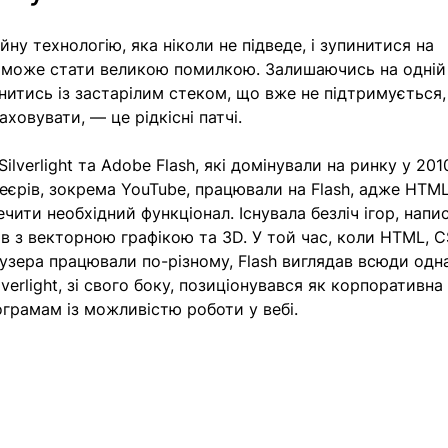
ну технологію, яка ніколи не підведе, і зупинитися на 
д може стати великою помилкою. Залишаючись на одній
нитись із застарілим стеком, що вже не підтримується, 
овувати, — це рідкісні патчі. 
lverlight та Adobe Flash, які домінували на ринку у 2010
еєрів, зокрема YouTube, працювали на Flash, адже HTML
ечити необхідний функціонал. Існувала безліч ігор, напи
ав з векторною графікою та 3D. У той час, коли HTML, C
раузера працювали по-різному, Flash виглядав всюди одн
lverlight, зі свого боку, позиціонувався як корпоративна
грамам із можливістю роботи у вебі.