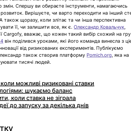
о змін. Спершу ви обираєте інструменти, намагаючись 
розвиток. Вирішуєте, чи варто переходити на інший сте
А також щоразу, коли злітає та чи інша перспективна 
увати її, чи залишити все, як є. 
Олександр Ковальчук
, 
ї Cargofy, вважає, що кожен такий вибір схожий на гру
24
 він поділився уроками, які його команда винесла з ціє
і інновації від ризикованих експериментів. Публікуємо 
 Олександр також створив платформу 
Pomich.org
, яка на 
уювати тисячі людей. 
 коли можливі ризиковані ставки
логіями: шукаємо баланс
ти, коли ставка не зіграла
деї до запуску за декілька днів
етку