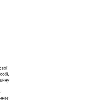
свої 
обі, 
шину 
 
инає 