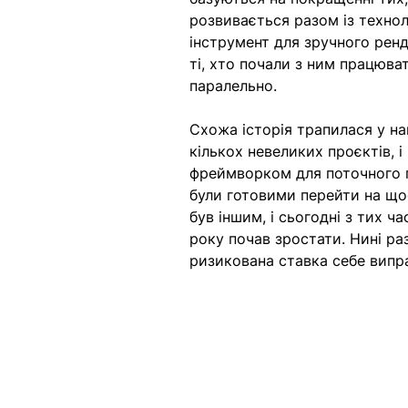
розвивається разом із технол
інструмент для зручного ренд
ті, хто почали з ним працюва
паралельно.
Схожа історія трапилася у на
кількох невеликих проєктів, і
фреймворком для поточного п
були готовими перейти на що
був іншим, і сьогодні з тих ча
року почав зростати. Нині ра
ризикована ставка себе випр