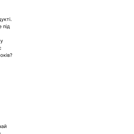
укті. 
 під 
у 
є 
оків? 
чай 
 