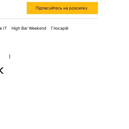
Підписуйтесь на розсилку
е IT
High Bar Weekend
Глосарій
к