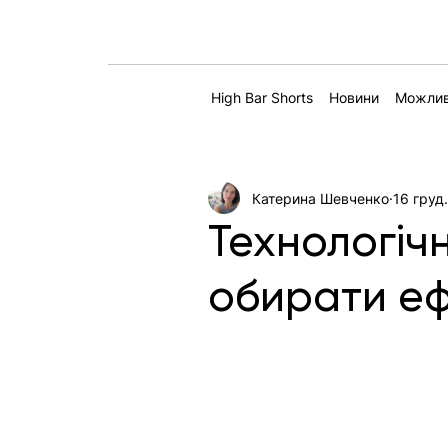
High Bar Shorts
Новини
Можлив
Катерина Шевченко
16 груд
Технологіч
обирати еф