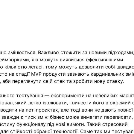
йно змінюється. Важливо стежити за новими підходами,
еймворками, які можуть виявитися ефективнішими. 
ю кількістю легасі, тому можуть дозволити собі швидко
сто на стадії MVP продукти зазнають кардинальних змін
 аби переглянути свій стек та зробити нову ставку. 
їхнього тестування — експерименти на невеликих масшт
онал, який легко ізолювати, і винести його в окремий с
одити на пет-проєктах, але тоді вони не дають повної
 завжди є тиск змін: бізнес може вимагати переписати,
стину функціоналу під нові вимоги. Такий стресовий 
для стійкості обраної технології. Саме так ми тестувал