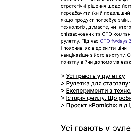
стратегічні рішення щодо йог
передбачити їхній подальший 
якщо продукт потребує змін. 
технологія, думаєте, чи інтегр
співзасновник та СTO компані
рулетку. Під час 
CTO fwdays’
і пояснив, як відрізнити цінн
найцікавіше з його виступу.
початку війни допомогла евак
> 
Усі грають у рулетку
> 
Рулетка для стартапу:
> 
Експерименти з техно
> 
Історія фейлу. Що роби
> 
Проєкт «Pomich»: від і
Усі грають у рул