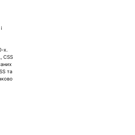
 
і 
-х. 
, CSS 
саних 
SS та 
аково 
 