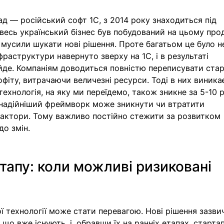
лад — російський софт 1С, з 2014 року знаходиться під 
весь український бізнес був побудований на цьому прод
 мусили шукати нові рішення. Проте багатьом це було не
фраструктури навернуто зверху на 1С, і в результаті 
йде. Компаніям доводиться повністю переписувати стар
фіту, витрачаючи величезні ресурси. Тоді в них виника
технологія, на яку ми переїдемо, також зникне за 5-10 р
йнадійніший фреймворк може зникнути чи втратити 
 фактори. Тому важливо постійно стежити за розвитком 
до змін.
тапу: коли можливі ризиковані 
ї технології може стати перевагою. Нові рішення зазви
що вже існують, і, обравши їх на ранніх етапах, стартап