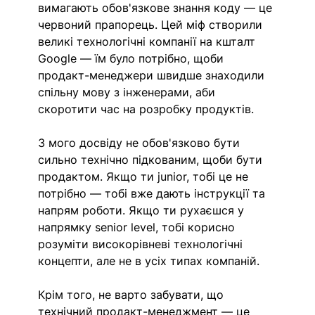
вимагають обов'язкове знання коду — це 
червоний прапорець. 
Цей міф створили 
великі технологічні компанії на кшталт 
Google — їм було потрібно, щоби 
продакт-менеджери швидше знаходили 
спільну мову з інженерами, аби 
скоротити час на розробку продуктів. 
З мого досвіду не обов'язково бути 
сильно технічно підкованим, щоби бути 
продактом. Якщо ти junior, тобі це не 
потрібно — тобі вже дають інструкції та 
напрям роботи. Якщо ти рухаєшся у 
напрямку senior level, тобі корисно 
розуміти високорівневі технологічні 
концепти, але не в усіх типах компаній.
Крім того, не варто забувати, що 
технічний продакт-менеджмент — це 