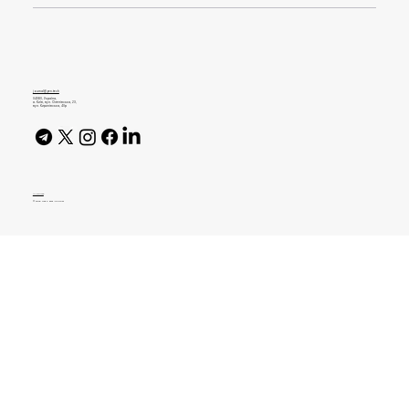
6 міфів про Scrum у продуктових
командах. Спростовує Product Lead в
Quarks
journal@gen.tech
04080, Україна,
м. Київ, вул. Оленівська, 23,​
вул. Кирилівська, 40р
AI Policy
© 2026 High Bar Journal