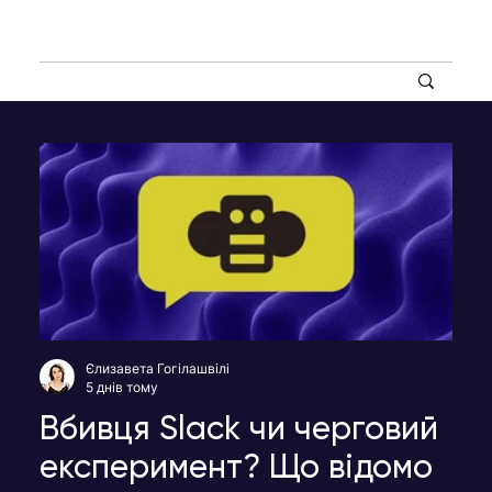
Єлизавета Гогілашвілі
5 днів тому
Вбивця Slack чи черговий
експеримент? Що відомо