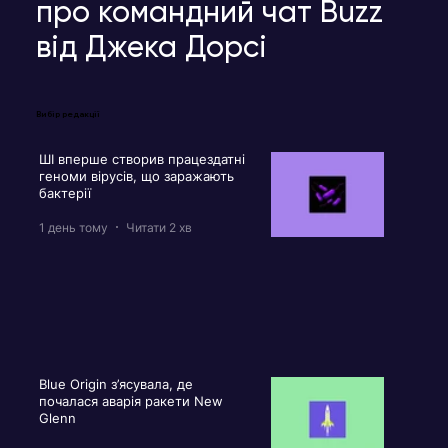
про командний чат Buzz
від Джека Дорсі
Вибір редакції
ШІ вперше створив працездатні
геноми вірусів, що заражають
бактерії
1 день тому
Читати 2 хв
Blue Origin з’ясувала, де
почалася аварія ракети New
Glenn