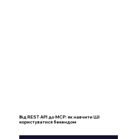
Від REST API до MCP: як навчити ШІ
користуватися бекендом