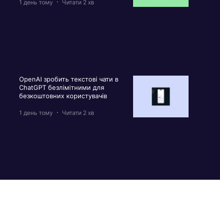
1 день тому
Читати 2 хв
OpenAI зробить текстові чати в
ChatGPT безлімітними для
безкоштовних користувачів
1 день тому
Читати 2 хв