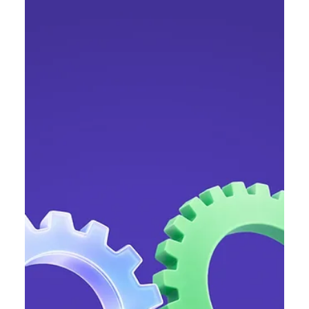
викупила акції у співробітників