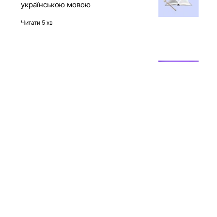
отримала доступ до захищеного
контейнера через API Docker-
демона
Читати 2 хв
12 книг про штучний інтелект
українською мовою
Читати 5 хв
Time to be sold. Історія злету,
падіння та поглинання платформи
BeReal
Читати 4 хв