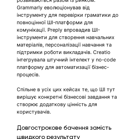
розвиваються разом із ринком. 
Grammarly еволюціонував від 
інструменту для перевірки граматики до 
повноцінної ШI-платформи для 
комунікації. Preply впровадив ШI-
інструменти для створення навчальних 
матеріалів, персоналізації навчання та 
підтримки роботи викладачів. Creatio 
інтегрувала штучний інтелект у no-code 
платформу для автоматизації бізнес-
процесів.
Спільне в усіх цих кейсах те, що ШІ тут 
вирішує конкретні бізнесові завдання та 
створює додаткову цінність для 
користувачів.
Довгострокове бачення замість 
швидкого результату