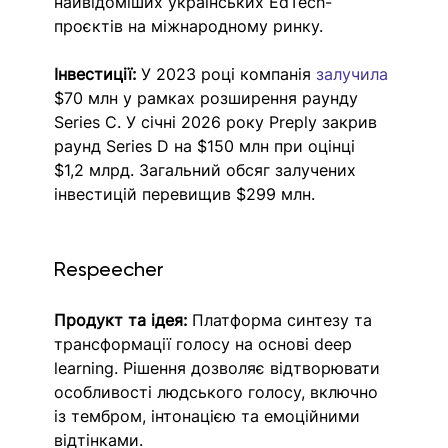
найвідоміших українських EdTech-
проєктів на міжнародному ринку. 
Інвестиції:
 У 2023 році компанія 
залучила 
$70 млн у рамках розширення раунду 
Series C. У січні 2026 року Preply закрив 
раунд Series D на $150 млн при оцінці 
$1,2 млрд. Загальний обсяг залучених 
інвестицій перевищив $299 млн. 
Respeecher
Продукт та ідея:
 Платформа синтезу та 
трансформації голосу на основі deep 
learning. Рішення дозволяє відтворювати 
особливості людського голосу, включно 
із тембром, інтонацією та емоційними 
відтінками.