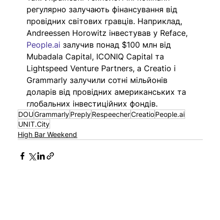
регулярно залучають фінансування від 
провідних світових гравців. Наприклад, 
Andreessen Horowitz інвестував у Reface, 
People.ai
 залучив понад $100 млн від 
Mubadala Capital, ICONIQ Capital та 
Lightspeed Venture Partners, а Creatio і 
Grammarly залучили сотні мільйонів 
доларів від провідних американських та 
глобальних інвестиційних фондів.
DOU
Grammarly
Preply
Respeecher
Creatio
People.ai
UNIT.City
High Bar Weekend