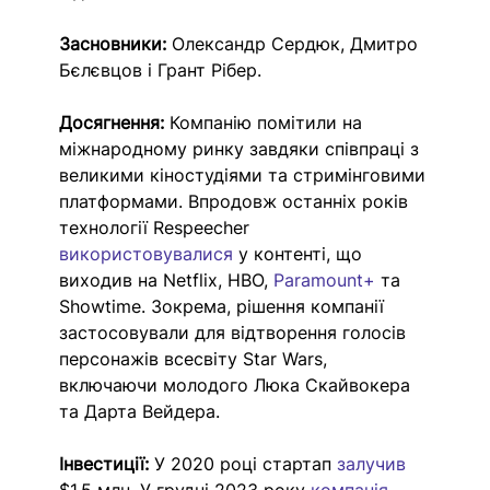
Засновники:
 Олександр Сердюк, Дмитро 
Бєлєвцов і Грант Рібер.
Досягнення:
 Компанію помітили на 
міжнародному ринку завдяки співпраці з 
великими кіностудіями та стримінговими 
платформами. Впродовж останніх років 
технології Respeecher 
використовувалися 
у контенті, що 
виходив на Netflix, HBO, 
Paramount+
 та 
Showtime. Зокрема, рішення компанії 
застосовували для відтворення голосів 
персонажів всесвіту Star Wars, 
включаючи молодого Люка Скайвокера 
та Дарта Вейдера. 
Інвестиції:
 У 2020 році стартап 
залучив 