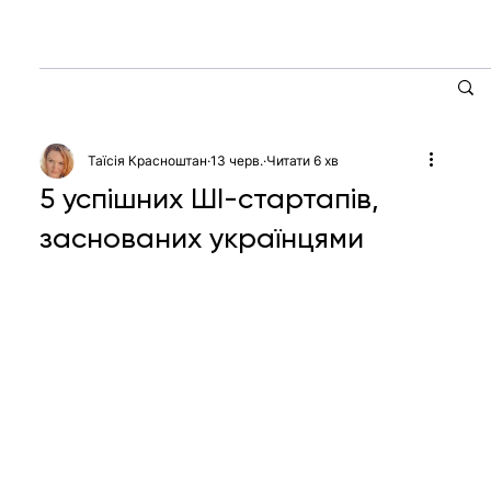
Таїсія Красноштан
13 черв.
Читати 6 хв
5 успішних ШІ-стартапів,
заснованих українцями