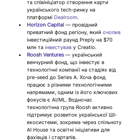
та співініціатор створення карти 
українського tech-ринку на 
платформі 
Dealroom
.
Horizon Capital
 — провідний 
приватний фонд регіону, який 
очолив 
інвестиційний раунд Preply на $70 
млн та 
інвестував 
у Creatio.
Roosh Ventures
 — український 
венчурний фонд, що інвестує в 
технологічні компанії на стадіях від 
pre-seed до Series A. Хоча фонд 
працює з різними технологічними 
напрямами, одним із його ключових 
фокусів є AI/ML. Водночас 
технологічна група Roosh активно 
підтримує розвиток української ШІ-
екосистеми, зокрема через спільноту 
AI House та освітні ініціативи для 
фахівців і стартапів. 