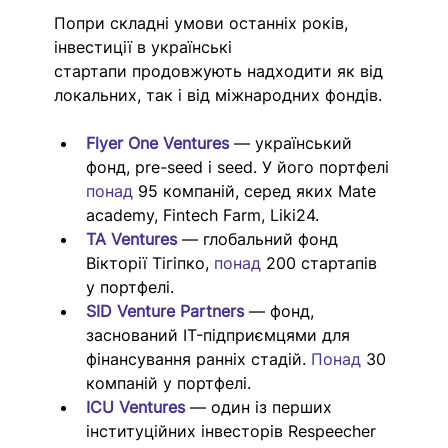
Попри складні умови останніх років, 
інвестиції в українські 
стартапи продовжують надходити як від 
локальних, так і від міжнародних фондів. 
Flyer One Ventures
 — український 
фонд, pre-seed і seed. У його портфелі 
понад 
95 компаній, серед яких Mate 
academy, Fintech Farm, Liki24.
TA Ventures
 — глобальний фонд 
Вікторії Тігіпко, 
понад 
200 стартапів 
у портфелі. 
SID Venture Partners
 — фонд, 
заснований IT-підприємцями для 
фінансування ранніх стадій. 
Понад 
30 
компаній у портфелі.
ICU Ventures
 — один із перших 
інституційних інвесторів Respeecher 