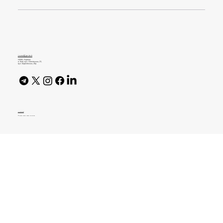
Болдерінг для початківців: перший
похід на скеледром без страху
journal@gen.tech
04080, Україна,
м. Київ, вул. Оленівська, 23,​
вул. Кирилівська, 40р
AI Policy
© 2026 High Bar Journal