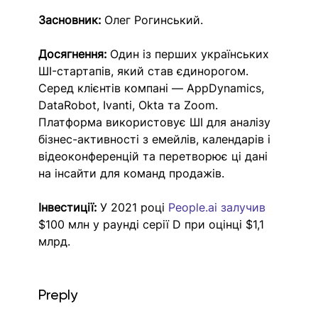
Засновник:
 Олег Рогинський.
Досягнення:
 Один із перших українських 
ШI-стартапів, який став єдинорогом. 
Серед клієнтів компані — AppDynamics, 
DataRobot, Ivanti, Okta та Zoom. 
Платформа використовує ШI для аналізу 
бізнес-активності з емейлів, календарів і 
відеоконференцій та перетворює ці дані 
на інсайти для команд продажів. 
Інвестиції:
 У 2021 році 
People.ai
залучив 
$100 млн у раунді серії D при оцінці $1,1 
млрд. 
Preply