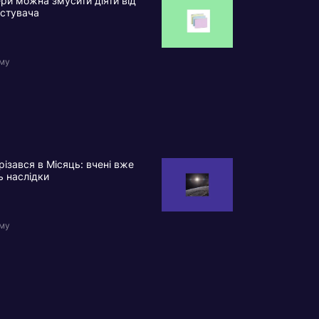
ри можна змусити діяти від
истувача
ому
різався в Місяць: вчені вже
ь наслідки
ому