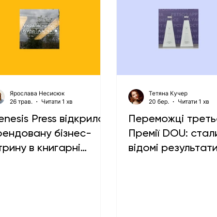
Ярослава Несисюк
Тетяна Кучер
26 трав.
Читати 1 хв
20 бер.
Читати 1 хв
nesis Press відкрила
Переможці треть
рендовану бізнес-
Премії DOU: стал
трину в книгарні
відомі результат
Сенс» у центрі Києва