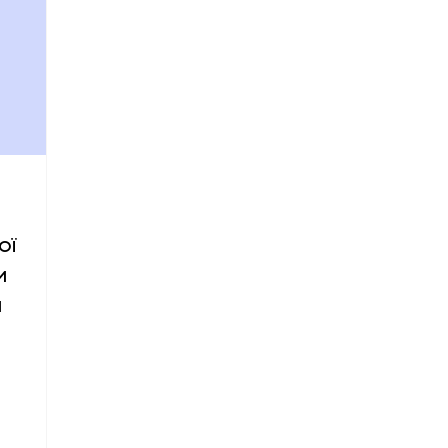
ої
и
и