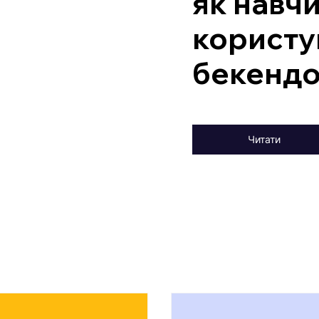
як навч
користу
бекенд
Читати