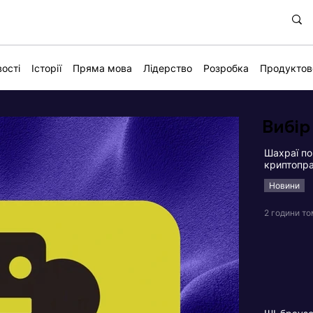
ості
Історії
Пряма мова
Лідерство
Розробка
Продуктов
Вибір
Шахраї по
криптопра
Новини
2 години т