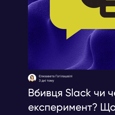
Єлизавета Гогілашвілі
3 дні тому
Вбивця Slack чи 
експеримент? Що