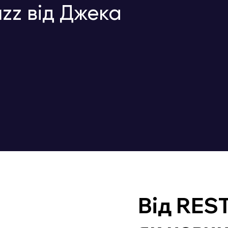
zz від Джека
Від REST