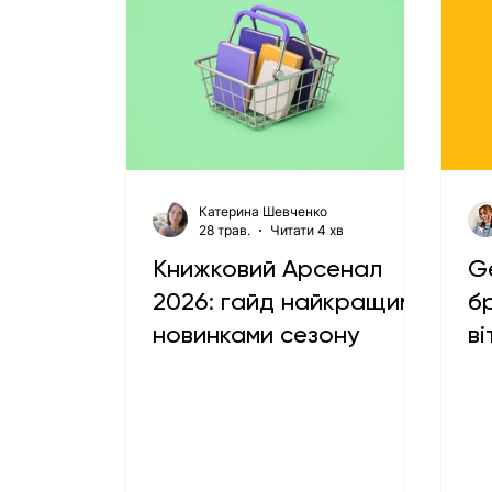
Катерина Шевченко
28 трав.
Читати 4 хв
Книжковий Арсенал
Ge
2026: гайд найкращими
б
новинками сезону
ві
«