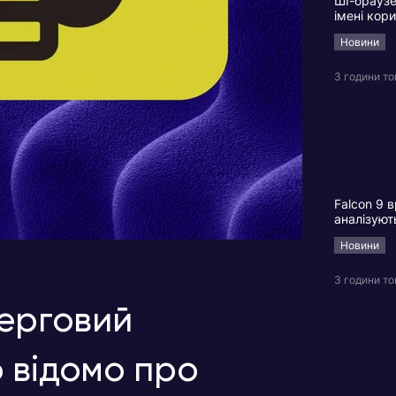
ШІ-браузе
імені кор
Новини
3 години т
Falcon 9 в
аналізуют
Новини
3 години т
черговий
 відомо про