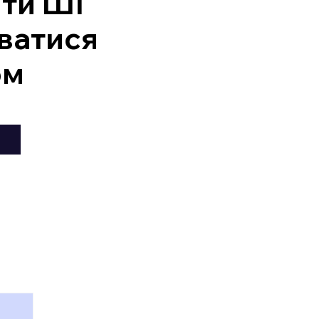
ити ШІ
ватися
ом