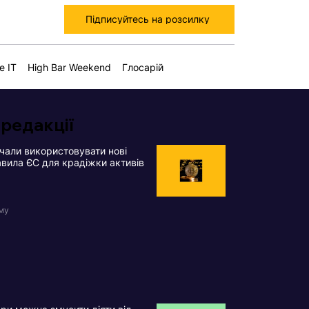
Підписуйтесь на розсилку
е IT
High Bar Weekend
Глосарій
 редакції
чали використовувати нові
вила ЄС для крадіжки активів
ому