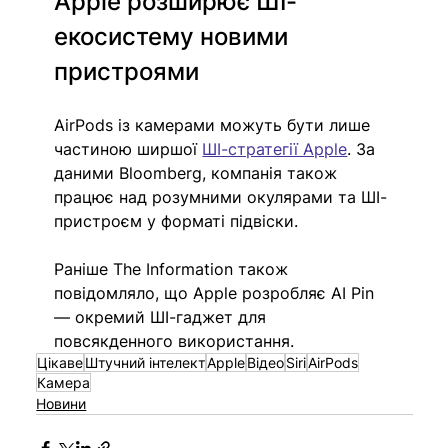
Apple розширює ШІ-
екосистему новими 
пристроями
AirPods із камерами можуть бути лише 
частиною ширшої 
ШІ-стратегії Apple
. За 
даними Bloomberg, компанія також 
працює над розумними окулярами та ШІ-
пристроєм у форматі підвіски.
Раніше The Information також 
повідомляло, що Apple розробляє AI Pin 
— окремий ШІ-гаджет для 
повсякденного використання.
Цікаве
Штучний інтелект
Apple
Відео
Siri
AirPods
Камера
Новини