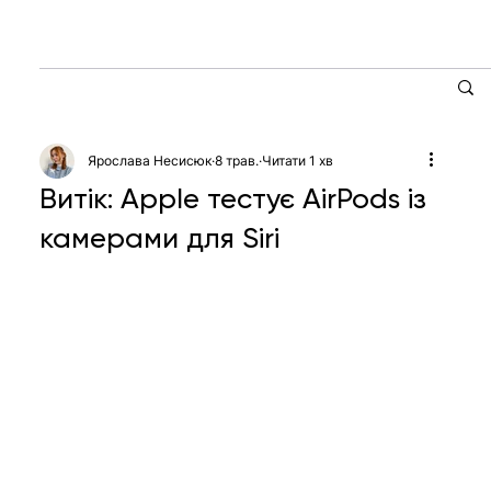
Ярослава Несисюк
8 трав.
Читати 1 хв
Витік: Apple тестує AirPods із
камерами для Siri