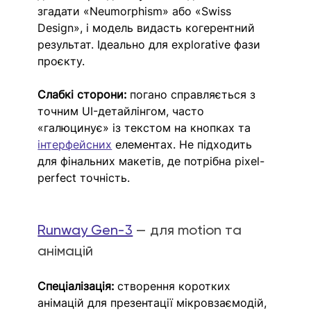
згадати «Neumorphism» або «Swiss 
Design», і модель видасть когерентний 
результат. Ідеально для explorative фази 
проєкту.
Слабкі сторони:
 погано справляється з 
точним UI-детайлінгом, часто 
«галюцинує» із текстом на кнопках та 
інтерфейсних
 елементах. Не підходить 
для фінальних макетів, де потрібна pixel-
perfect точність.
Runway Gen-3
 — для motion та 
анімацій
Спеціалізація:
 створення коротких 
анімацій для презентації мікровзаємодій, 