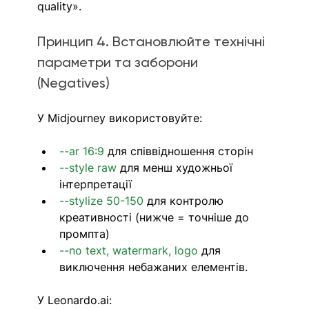
quality».
Принцип 4. Встановлюйте технічні 
параметри та заборони 
(Negatives)
У Midjourney використовуйте:
--ar 16:9
для співвідношення сторін
--style raw
 для менш художньої 
інтерпретації
--stylize 50-150
 для контролю 
креативності (нижче = точніше до 
промпта)
--no text, watermark, logo
 для 
виключення небажаних елементів.
У 
Leonardo.ai
: