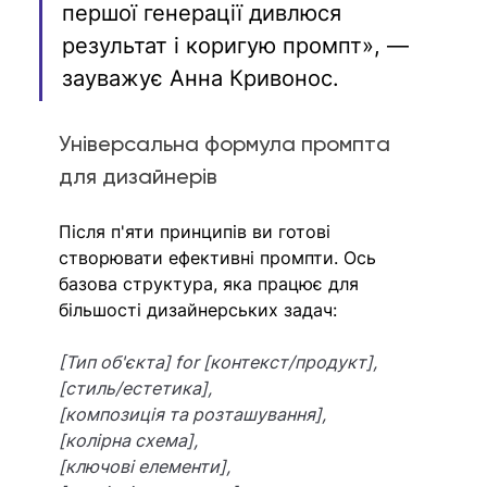
першої генерації дивлюся 
результат і коригую промпт», — 
зауважує Анна Кривонос. 
Універсальна формула промпта 
для дизайнерів
Після п'яти принципів ви готові 
створювати ефективні промпти. Ось 
базова структура, яка працює для 
більшості дизайнерських задач:
[Тип об'єкта] for [контекст/продукт],
[стиль/естетика],
[композиція та розташування],
[колірна схема],
[ключові елементи],