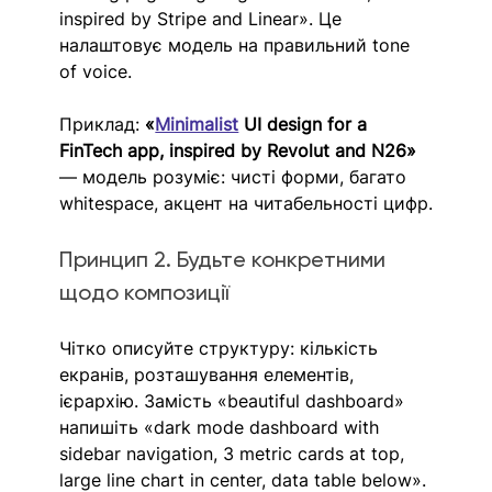
inspired by Stripe and Linear». Це 
налаштовує модель на правильний tone 
of voice.
Приклад: 
«
Minimalist
 UI design for a 
FinTech app, inspired by Revolut and N26»
— модель розуміє: чисті форми, багато 
whitespace, акцент на читабельності цифр.
Принцип 2. Будьте конкретними 
щодо композиції
Чітко описуйте структуру: кількість 
екранів, розташування елементів, 
ієрархію. Замість «beautiful dashboard» 
напишіть «dark mode dashboard with 
sidebar navigation, 3 metric cards at top, 
large line chart in center, data table below».