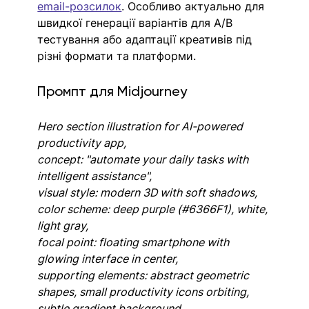
email-розсилок
. Особливо актуально для 
швидкої генерації варіантів для A/B 
тестування або адаптації креативів під 
різні формати та платформи.
Промпт для Midjourney
Hero section illustration for AI-powered 
productivity app, 
concept: "automate your daily tasks with 
intelligent assistance", 
visual style: modern 3D with soft shadows, 
color scheme: deep purple (#6366F1), white, 
light gray, 
focal point: floating smartphone with 
glowing interface in center, 
supporting elements: abstract geometric 
shapes, small productivity icons orbiting, 
subtle gradient background, 