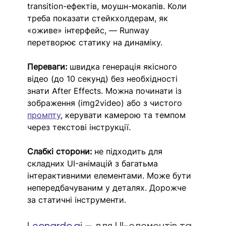
transition-ефектів, моушн-мокапів. Коли 
треба показати стейкхолдерам, як 
«оживе» інтерфейс, — Runway 
перетворює статику на динаміку.
Переваги:
 швидка генерація якісного 
відео (до 10 секунд) без необхідності 
знати After Effects. Можна починати із 
зображення (img2video) або з чистого 
промпту
, керувати камерою та темпом 
через текстові інструкції.
Слабкі сторони: 
не підходить для 
складних UI-анімацій з багатьма 
інтерактивними елементами. Може бути 
непередбачуваним у деталях. Дорожче 
за статичні інструменти.
Leonardo.ai
 — для UI-елементів та 