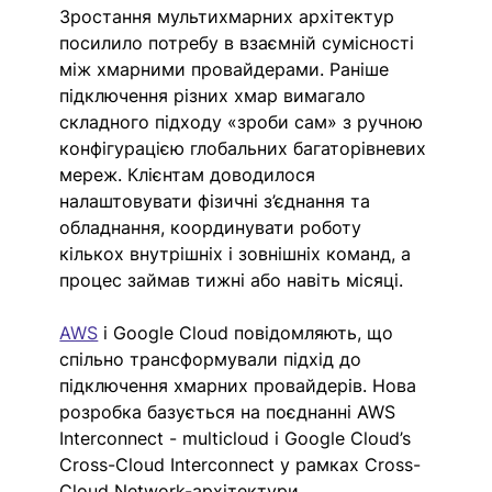
Зростання мультихмарних архітектур 
посилило потребу в взаємній сумісності 
між хмарними провайдерами. Раніше 
підключення різних хмар вимагало 
складного підходу «зроби сам» з ручною 
конфігурацією глобальних багаторівневих 
мереж. Клієнтам доводилося 
налаштовувати фізичні з’єднання та 
обладнання, координувати роботу 
кількох внутрішніх і зовнішніх команд, а 
процес займав тижні або навіть місяці.
AWS
 і Google Cloud повідомляють, що 
спільно трансформували підхід до 
підключення хмарних провайдерів. Нова 
розробка базується на поєднанні AWS 
Interconnect - multicloud і Google Cloud’s 
Cross-Cloud Interconnect у рамках Cross-
Cloud Network-архітектури. 