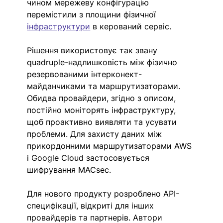
чином мережеву конфігурацію 
перемістили з площини фізичної 
інфраструктури
 в керований сервіс.
Рішення використовує так звану 
quadruple-надлишковість між фізично 
резервованими інтерконект-
майданчиками та маршрутизаторами. 
Обидва провайдери, згідно з описом, 
постійно моніторять інфраструктуру, 
щоб проактивно виявляти та усувати 
проблеми. Для захисту даних між 
прикордонними маршрутизаторами AWS 
і Google Cloud застосовується 
шифрування MACsec.
Для нового продукту розроблено API-
специфікації, відкриті для інших 
провайдерів та партнерів. Автори 