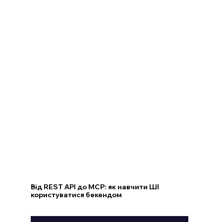
Від REST API до MCP: як навчити ШІ
користуватися бекендом