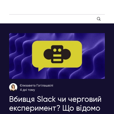
Єлизавета Гогілашвілі
4 дні тому
Вбивця Slack чи черговий
експеримент? Що відомо