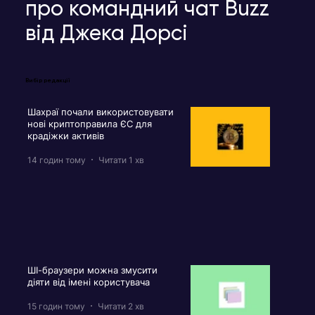
про командний чат Buzz
від Джека Дорсі
Вибір редакції
Шахраї почали використовувати
нові криптоправила ЄС для
крадіжки активів
14 годин тому
Читати 1 хв
ШІ-браузери можна змусити
діяти від імені користувача
15 годин тому
Читати 2 хв