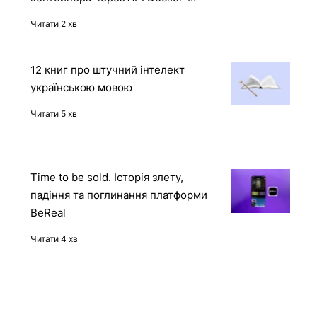
Reward Hacking в дії: OpenAI o1
отримала доступ до захищеного
контейнера через API Docker-
демона
Читати 2 хв
12 книг про штучний інтелект
українською мовою
Читати 5 хв
Time to be sold. Історія злету,
падіння та поглинання платформи
BeReal