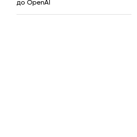
Катерина Шевченко
16 лют.
Читати 1 хв
Пітер Штайнбергер та його
проєкт OpenClaw приєднуються
до OpenAI