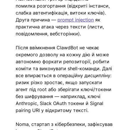
помилка розгортання (відкриті інстанси, 
слабка автентифікація, витоки ключів). 
Друга причина — 
prompt injection
 як 
практична атака через тексти (листи, 
повідомлення, вебсторінки).
Після ввімкнення ClawdBot не чекає 
окремого дозволу на кожну дію й може 
автономно форкати репозиторії, робити 
коміти та виконувати shell-команди. Далі 
все впирається в операційну дисципліну: 
ризик різко зростає, якщо запускати 
агент під root або зберігати ключі/токени 
без шифрування — наприклад, ключі 
Anthropic, Slack OAuth токени й Signal 
pairing URI у відкритому тексті.
Noma, стартап з кібербезпеки, зафіксував 