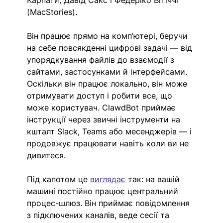
Карпати, Давід Сакс і Федеріко Вітіччі 
(MacStories).
Він працює прямо на комп’ютері, беручи 
на себе повсякденні цифрові задачі — від 
упорядкування файлів до взаємодії з 
сайтами, застосунками й інтерфейсами. 
Оскільки він працює локально, він може 
отримувати доступ і робити все, що 
може користувач. ClawdBot приймає 
інструкції через звичні інструменти на 
кшталт Slack, Teams або месенджерів — і 
продовжує працювати навіть коли ви не 
дивитеся.
Під капотом це 
виглядає
 так: на вашій 
машині постійно працює центральний 
процес-шлюз. Він приймає повідомлення 
з підключених каналів, веде сесії та 