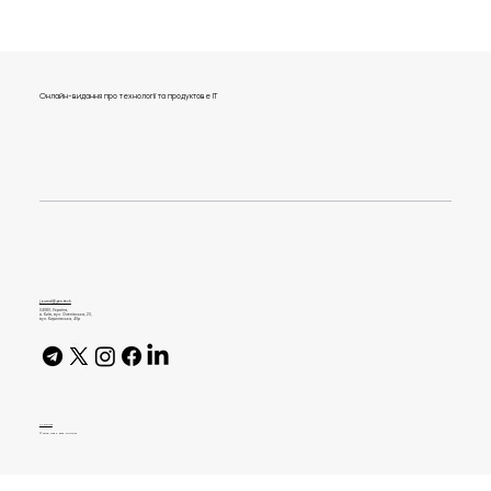
Онлайн-видання про технології та продуктове IT
Remote Agents у продакшені: від Jira
до PR без участі розробника
journal@gen.tech
04080, Україна,
м. Київ, вул. Оленівська, 23,​
вул. Кирилівська, 40р
AI Policy
© 2026 High Bar Journal