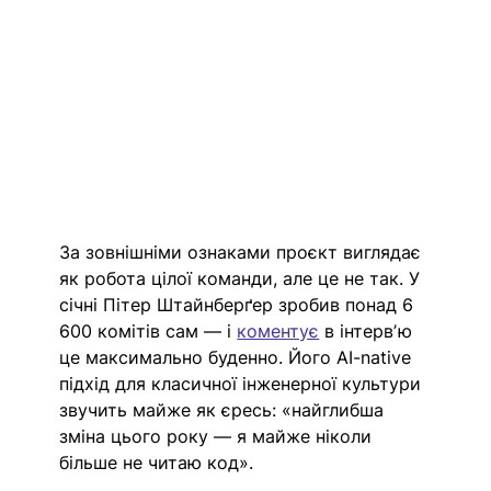
За зовнішніми ознаками проєкт виглядає 
як робота цілої команди, але це не так. У 
січні Пітер Штайнберґер зробив понад 6 
600 комітів сам — і 
коментує
 в інтервʼю 
це максимально буденно. Його AI-native 
підхід для класичної інженерної культури 
звучить майже як єресь: «найглибша 
зміна цього року — я майже ніколи 
більше не читаю код». 