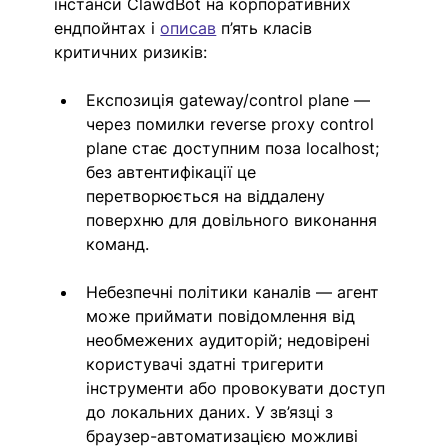
інстанси ClawdBot на корпоративних 
ендпойнтах і 
описав
 п’ять класів 
критичних ризиків:
Експозиція gateway/control plane — 
через помилки reverse proxy control 
plane стає доступним поза 
localhost
; 
без автентифікації це 
перетворюється на віддалену 
поверхню для довільного виконання 
команд.
Небезпечні політики каналів — агент 
може приймати повідомлення від 
необмежених аудиторій; недовірені 
користувачі здатні тригерити 
інструменти або провокувати доступ 
до локальних даних. У зв’язці з 
браузер-автоматизацією можливі 