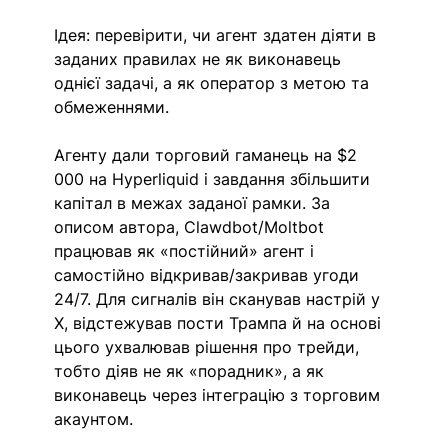
Ідея: перевірити, чи агент здатен діяти в 
заданих правилах не як виконавець 
однієї задачі, а як оператор з метою та 
обмеженнями.
Агенту дали торговий гаманець на $2 
000 на Hyperliquid і завдання збільшити 
капітал в межах заданої рамки. За 
описом автора, Clawdbot/Moltbot 
працював як «постійний» агент і 
самостійно відкривав/закривав угоди 
24/7. Для сигналів він сканував настрій у 
X, відстежував пости Трампа й на основі 
цього ухвалював рішення про трейди, 
тобто діяв не як «порадник», а як 
виконавець через інтеграцію з торговим 
акаунтом. 