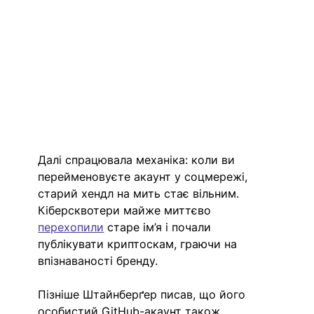
Далі спрацювала механіка: коли ви 
перейменовуєте акаунт у соцмережі, 
старий хендл на мить стає вільним. 
Кіберсквотери майже миттєво 
перехопили
старе ім’я і почали 
публікувати криптоскам, граючи на 
впізнаваності бренду. 
Пізніше Штайнберґер писав, що його 
особистий GitHub-акаунт також 