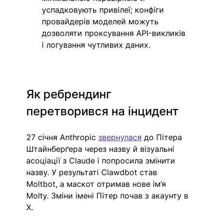
успадковують привілеї; конфіги 
провайдерів моделей можуть 
дозволяти проксування API-викликів 
і логування чутливих даних.
Як ребрендинг 
перетворився на інцидент
27 січня Anthropic 
звернулася
 до Пітера 
Штайнберґера через назву й візуальні 
асоціації з Claude і попросила змінити 
назву. У результаті Clawdbot став 
Moltbot, а маскот отримав нове ім’я 
Molty. Зміни імені Пітер почав з акаунту в 
Х.