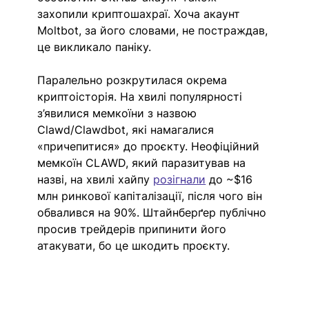
захопили криптошахраї. Хоча акаунт 
Moltbot, за його словами, не постраждав, 
це викликало паніку.
Паралельно розкрутилася окрема 
криптоісторія. На хвилі популярності 
з’явилися мемкоїни з назвою 
Clawd/Clawdbot, які намагалися 
«причепитися» до проєкту. Неофіційний 
мемкоїн CLAWD, який паразитував на 
назві, на хвилі хайпу 
розігнали
 до ~$16 
млн ринкової капіталізації, після чого він 
обвалився на 90%. Штайнберґер публічно 
просив трейдерів припинити його 
атакувати, бо це шкодить проєкту. 