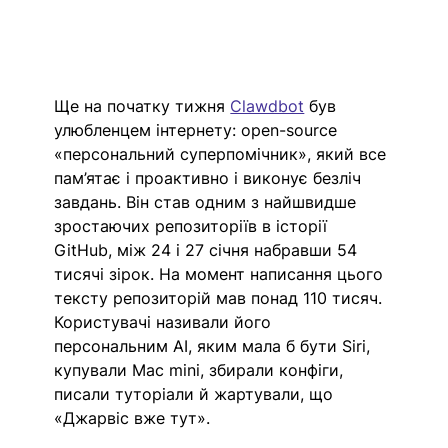
Ще на початку тижня 
Clawdbot
 був 
улюбленцем інтернету: open-source 
«персональний суперпомічник», який все 
пам’ятає і проактивно і виконує безліч 
завдань. Він став одним з найшвидше 
зростаючих репозиторіїв в історії 
GitHub, між 24 і 27 січня набравши 54 
тисячі зірок. На момент написання цього 
тексту репозиторій мав понад 110 тисяч. 
Користувачі називали його 
персональним AI, яким мала б бути Siri, 
купували Mac mini, збирали конфіги, 
писали туторіали й жартували, що 
«Джарвіс вже тут». 