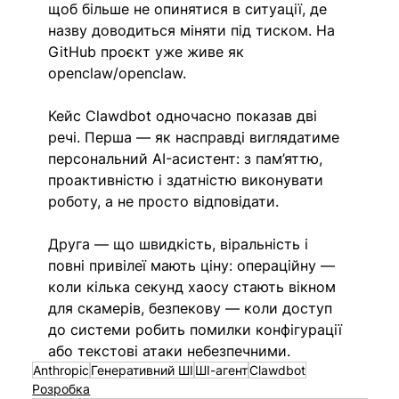
щоб більше не опинятися в ситуації, де 
назву доводиться міняти під тиском. На 
GitHub проєкт уже живе як 
openclaw/openclaw.
Кейс Clawdbot одночасно показав дві 
речі. Перша — як насправді виглядатиме 
персональний AI-асистент: з пам’яттю, 
проактивністю і здатністю виконувати 
роботу, а не просто відповідати. 
Друга — що швидкість, віральність і 
повні привілеї мають ціну: операційну — 
коли кілька секунд хаосу стають вікном 
для скамерів, безпекову — коли доступ 
до системи робить помилки конфігурації 
або текстові атаки небезпечними. 
Anthropic
Генеративний ШІ
ШІ-агент
Clawdbot
Розробка