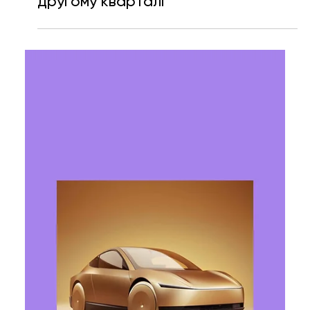
Ярослава Несисюк
2 лип.
Читати 1 хв
Tesla збільшила постачання
електромобілів до понад 480 тис. у
другому кварталі