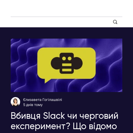
Єлизавета Гогілашвілі
5 днів тому
Вбивця Slack чи черговий
експеримент? Що відомо