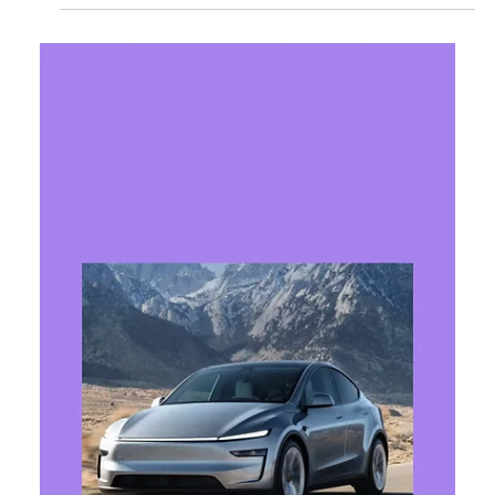
Ярослава Несисюк
17 лип.
Читати 1 хв
Tesla випустила велосипед для
дітей без педалей і двигуна