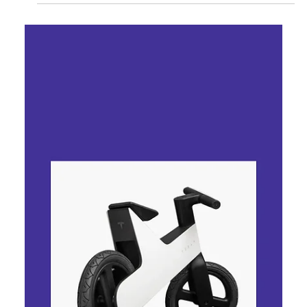
Ярослава Несисюк
2 дні тому
Читати 2 хв
NASA використовуватиме Tesla
Cybertruck для евакуації
астронавтів