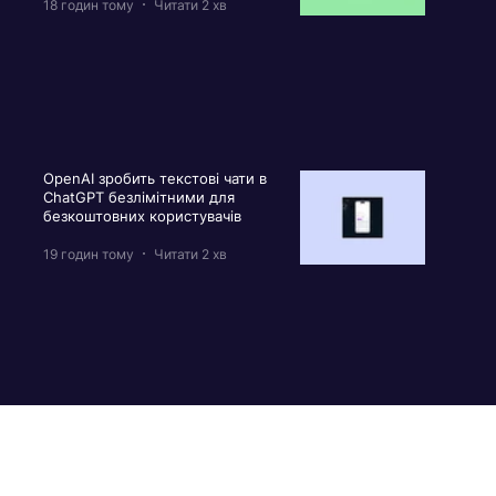
18 годин тому
Читати 2 хв
OpenAI зробить текстові чати в
ChatGPT безлімітними для
безкоштовних користувачів
19 годин тому
Читати 2 хв