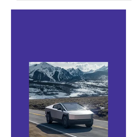
Ярослава Несисюк
23 черв.
Читати 1 хв