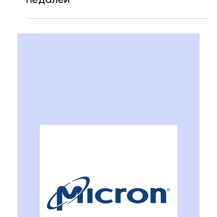
Ярослава Несисюк
1 лип.
Читати 1 хв
Tesla почала випробування
серійного Cybercab без керма та
педалей