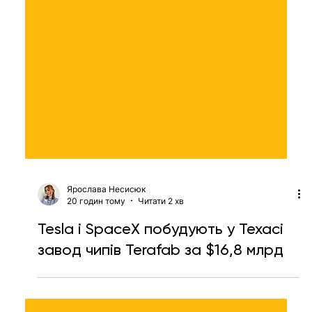
Ярослава Несисюк
20 годин тому
Читати 2 хв
Tesla і SpaceX побудують у Техасі
завод чипів Terafab за $16,8 млрд