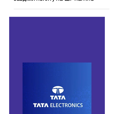
Ярослава Несисюк
29 черв.
Читати 1 хв
Micron стала однією з
найдорожчих компаній світу