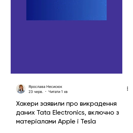
завдяки попиту на ШІ-пам'ять