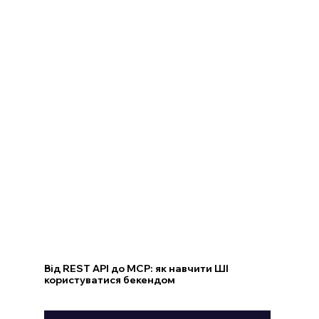
Від REST API до MCP: як навчити ШІ
користуватися бекендом