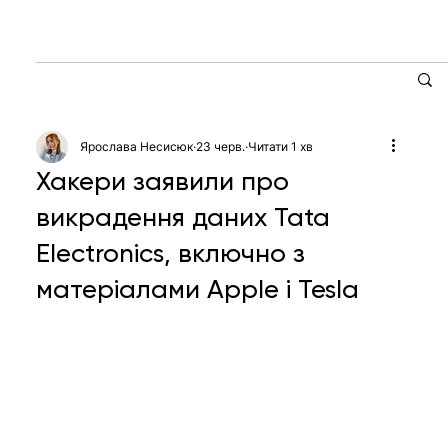
Ярослава Несисюк
23 черв.
Читати 1 хв
Хакери заявили про
викрадення даних Tata
Electronics, включно з
матеріалами Apple і Tesla