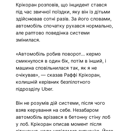
Крікоран розповів, що інцидент стався 
під час звичної поїздки, яку він із дітьми 
здійснював сотні разів. За його словами, 
автомобіль спочатку рухався нормально, 
але раптово поведінка системи 
змінилася.
«Автомобіль робив поворот… кермо 
смикнулося в один бік, потім в інший, і 
машина сповільнилася так, як я не 
очікував», — сказав Раффі Крікоран, 
колишній керівник безпілотного 
підрозділу Uber.
Він не розумів дій системи, після чого 
взяв керування на себе. Незабаром 
автомобіль врізався в бетонну стіну лоб 
у лоб. Крікоран описав момент після 