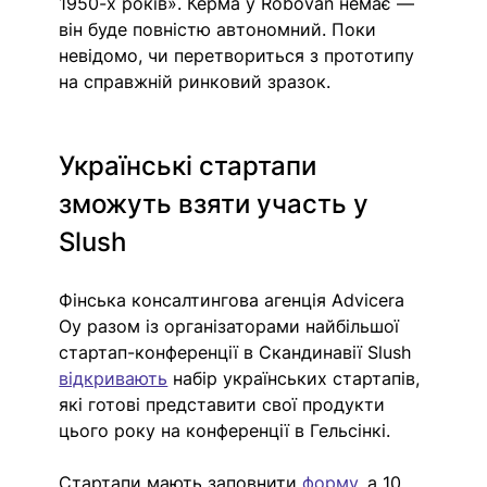
1950-х років». Керма у Robovan немає — 
він буде повністю автономний. Поки 
невідомо, чи перетвориться з прототипу 
на справжній ринковий зразок. 
Українські стартапи 
зможуть взяти участь у 
Slush 
Фінська консалтингова агенція Advicera 
Oy разом із організаторами найбільшої 
стартап-конференції в Скандинавії Slush 
відкривають
набір українських стартапів, 
які готові представити свої продукти 
цього року на конференції в Гельсінкі. 
Стартапи мають заповнити 
форму
,
 а 10 