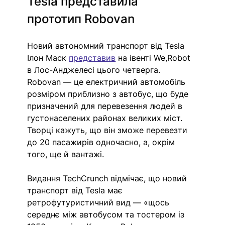
Tesla представила 
прототип Robovan
Новий автономний транспорт від Tesla 
Ілон Маск 
представив
 на івенті We,Robot 
в Лос-Анджелесі цього четверга. 
Robovan — це електричний автомобіль 
розміром приблизно з автобус, що буде 
призначений для перевезення людей в 
густонаселених районах великих міст. 
Творці кажуть, що він зможе перевезти 
до 20 пасажирів одночасно, а, окрім 
того, ще й вантажі. 
Видання TechCrunch відмічає, що новий 
транспорт від Tesla має 
ретрофутуристичний вид — «щось 
середнє між автобусом та тостером із 