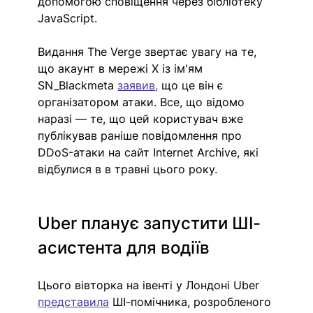
допомогою сповіщення через бібліотеку 
JavaScript. 
Видання The Verge звертає увагу на те, 
що акаунт в мережі X із ім'ям 
SN_Blackmeta 
заявив
, 
що це він є 
організатором атаки. Все, що відомо 
наразі — те, що цей користувач вже 
публікував раніше повідомлення про 
DDoS-атаки на сайт Internet Archive, які 
відбулися в в травні цього року. 
Uber планує запустити ШІ-
асистента для водіїв 
Цього вівторка на івенті у Лондоні Uber 
представила
 ШІ-помічника, розробленого 