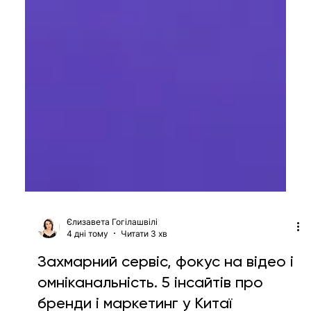
Єлизавета Гогілашвілі
4 дні тому
Читати 3 хв
Захмарний сервіс, фокус на відео і
омніканальність. 5 інсайтів про