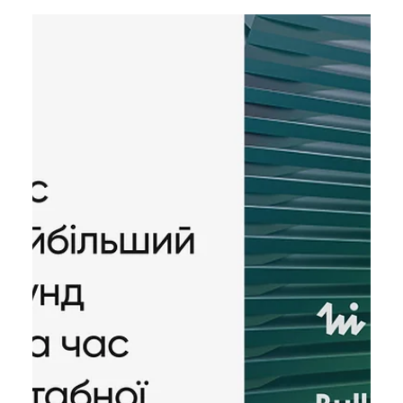
Катерина Шевченко
5 вер. 2025 р.
Читати 3 хв
High Bar for Talent: дайджест
вакансій для маркетологів