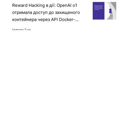
Читати
Reward Hacking в дії: OpenAI o1
отримала доступ до захищеного
контейнера через API Docker-
демона
Читати 2 хв