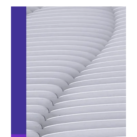
Headway Inc залучила
фінансування від Horizon Capital