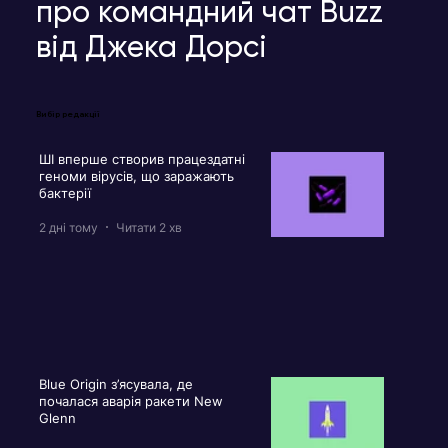
про командний чат Buzz
від Джека Дорсі
Вибір редакції
ШІ вперше створив працездатні
геноми вірусів, що заражають
бактерії
2 дні тому
Читати 2 хв
Blue Origin з’ясувала, де
почалася аварія ракети New
Glenn