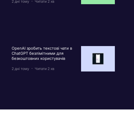
2 дні тому
Читати 2 хв
OpenAI зробить текстові чати в
ChatGPT безлімітними для
безкоштовних користувачів
2 дні тому
Читати 2 хв