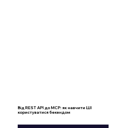
Від REST API до MCP: як навчити ШІ
користуватися бекендом