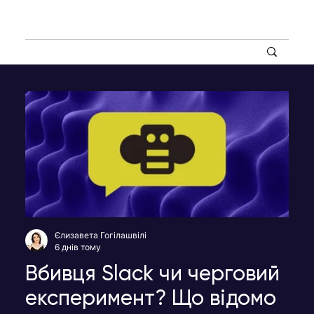
Єлизавета Гогілашвілі
6 днів тому
Вбивця Slack чи черговий
експеримент? Що відомо