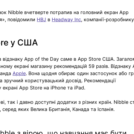
нок Nibble вчетверте потрапив на головний екран App 
я», повідомили 
HBJ
 в 
Headway Inc
, компанії-розробнику
re у США 
 відзнаку App of the Day саме в App Store США. Загало
вному екрані магазину рекомендацій 59 разів. Відзнаку 
анда 
Apple
. Вона щодня обирає один застосунок або гр
 та зручний користувацький досвід. Рекомендації 
екрані App Store на iPhone та iPad. 
і, так і давно доступні додатки з різних країн. Nibble с
 серед яких Велика Британія, Канада та Іспанія. 
ble з вірою, що навчання має бути 