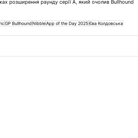
жах розширення раунду серії A, який очолив Bullhound 
nc
GP Bullhound
Nibble
App of the Day 2025
Єва Колдовська