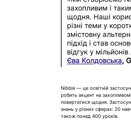
захопливим і таки
щодня. Наші корис
різні теми у коро
змістовну альтерн
підхід і став осно
відгук у мільйонів
Єва Колдовська
, 
Nibble — це освітній застосу
робить акцент на захопливом
повертатися щодня. Застосун
знань у різних сферах: 20 нав
також понад 400 уроків. 