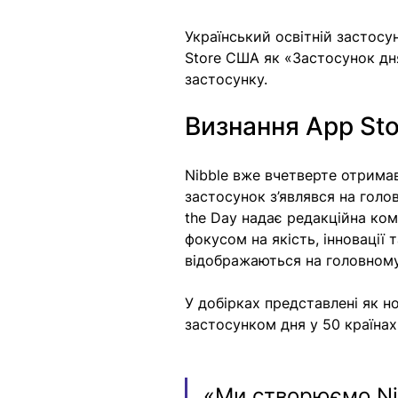
Український освітній застосу
Store США як «Застосунок дн
застосунку. 
Визнання App Sto
Nibble вже вчетверте отримав
застосунок з’являвся на голо
the Day надає редакційна ком
фокусом на якість, інновації
відображаються на головному 
У добірках представлені як нов
застосунком дня у 50 країнах,
«Ми створюємо Nib