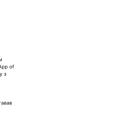
 
м 
App of 
у з 
тавав 