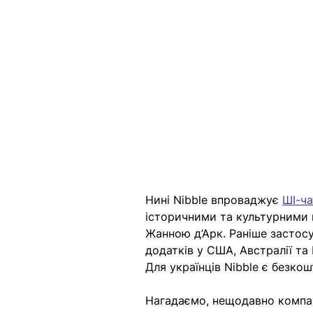
Нині Nibble впроваджує 
ШІ-ч
історичними та культурними 
Жанною д’Арк. Раніше застос
додатків у США, Австралії та 
Для українців Nibble є безко
Нагадаємо, нещодавно компані