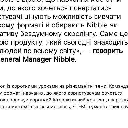
м, до якого хочеться повертатися 
тувачі цінують можливість вивчати 
ткому форматі й обирають Nibble як 
ативу бездумному скролінгу. Саме це
вою продукту, який сьогодні знаходить
 людей по всьому світу», — 
говорить 
General Manager Nibble. 
нок із короткими уроками на різноманітні теми. Команда
у форматі навчання, до якого користувачам хочеться 
ок пропонує короткий інтерактивний контент для розв
чальних тем із загальних знань, STEM і гуманітарних нау