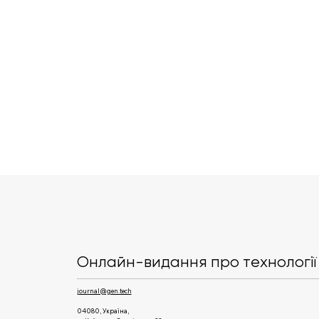
Preply отримала оцінку $1,2
млрд після раунду Series D
та стала новим
Онлайн-видання про технології 
українським юнікорном
journal@gen.tech
04080, Україна,