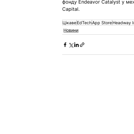
фонду Endeavor Catalyst у ме
Capital. 
Цікаве
EdTech
App Store
Headway I
Новини