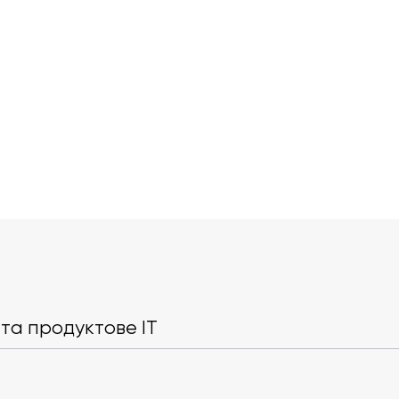
Liki24.pl відновлює роботу
Threads обій
в Польщі після чотирирічної
щоденною м
паузи
аудиторією —
та продуктове IT