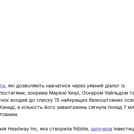
ати
, які дозволяють навчатися через уявний діалог із 
постатями, зокрема Марією Кюрі, Оскаром Уайльдом та
унок входив до списку 15 найкращих безкоштовних осві
Канаді, а кількість його завантажень сягнула понад 7 мл
штовним. 
я Headway Inc, яка створила Nibble, 
залучила
інвестиці