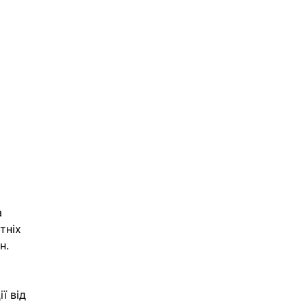
 
тніх 
н. 
ї від 