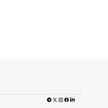
шов X за
обільною
 Similarweb