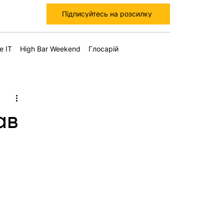
Підписуйтесь на розсилку
е IT
High Bar Weekend
Глосарій
ав