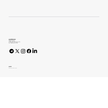
Український стартап Headway переміг
у міжнародному дизайн-конкурсі
journal@gen.tech
04080, Україна,
м. Київ, вул. Оленівська, 23,​
вул. Кирилівська, 40р
AI Policy
© 2026 High Bar Journal