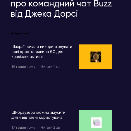
про командний чат Buzz
від Джека Дорсі
Вибір редакції
Шахраї почали використовувати
нові криптоправила ЄС для
крадіжки активів
16 годин тому
Читати 1 хв
ШІ-браузери можна змусити
діяти від імені користувача
17 годин тому
Читати 2 хв