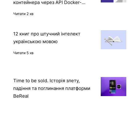
Reward Hacking в дії: OpenAI o1
отримала доступ до захищеного
контейнера через API Docker-
демона
Читати 2 хв
12 книг про штучний інтелект
українською мовою
Читати 5 хв
Time to be sold. Історія злету,
падіння та поглинання платформи
BeReal