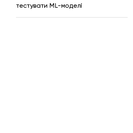
Катерина Шевченко
1 лист. 2024 р.
Читати 4 хв
Довіряй, але перевіряй. Як
тестувати ML-моделі