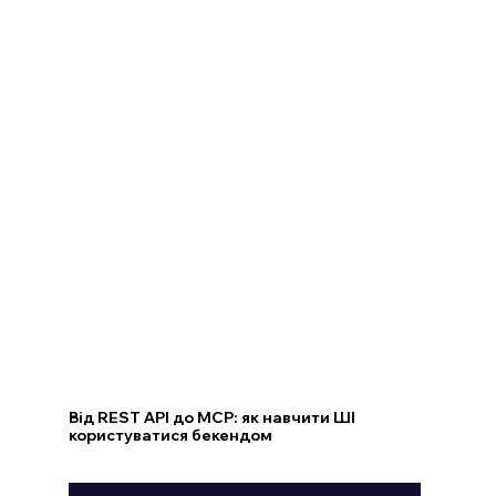
Від REST API до MCP: як навчити ШІ
користуватися бекендом