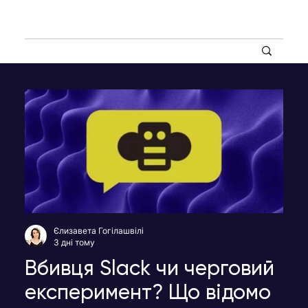
Єлизавета Гогілашвілі
3 дні тому
Вбивця Slack чи черговий
експеримент? Що відомо