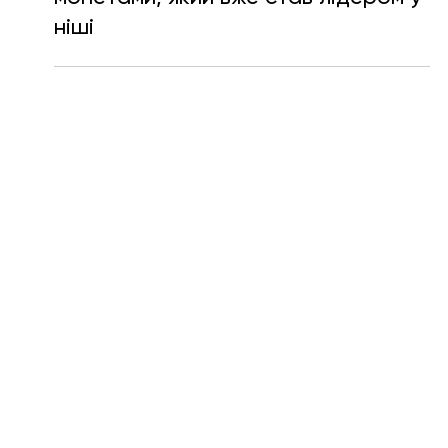
для розпізнавання і обміну
монетами, який вже став лідером у
ніші