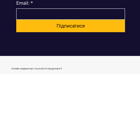
High Bar Startups
Email:
*
Підписатися
Онлайн-видання про технології та продуктове IT
journal@gen.tech