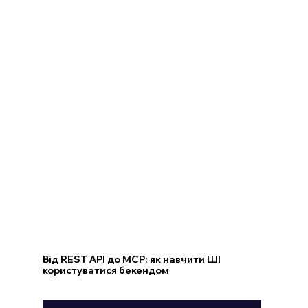
Від REST API до MCP: як навчити ШІ
користуватися бекендом