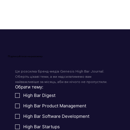
Підписуйтеся на розсилку
Це розсилка бренд-медіа Genesis High Bar Journal. 
Оберіть цікаві теми, а ми надсилатимемо вам 
найважливіше за місяць, аби ви нічого не пропустили.
Обрати тему:
High Bar Digest
High Bar Product Management
High Bar Software Development