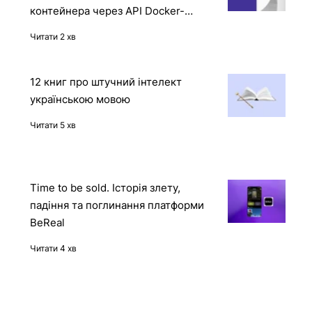
Reward Hacking в дії: OpenAI o1
отримала доступ до захищеного
контейнера через API Docker-
демона
Читати 2 хв
12 книг про штучний інтелект
українською мовою
Читати 5 хв
Time to be sold. Історія злету,
падіння та поглинання платформи
BeReal
Читати 4 хв