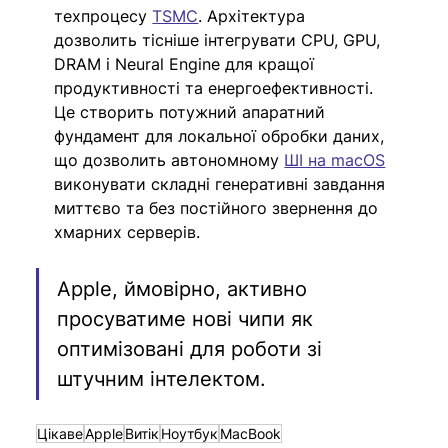
техпроцесу 
TSMC
. Архітектура 
дозволить тісніше інтегрувати CPU, GPU, 
DRAM і Neural Engine для кращої 
продуктивності та енергоефективності. 
Це створить потужний апаратний 
фундамент для локальної обробки даних, 
що дозволить автономному 
ШІ на macOS
виконувати складні генеративні завдання 
миттєво та без постійного звернення до 
хмарних серверів.
Apple, ймовірно, активно 
просуватиме нові чипи як 
оптимізовані для роботи зі 
штучним інтелектом.
Цікаве
Apple
Витік
Ноутбук
MacBook