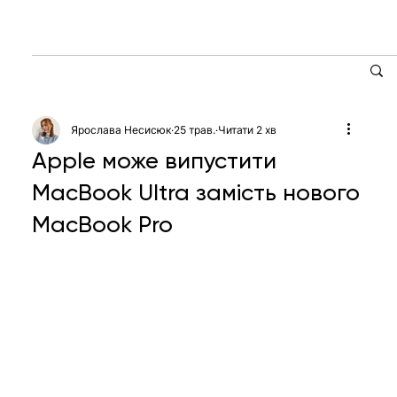
Ярослава Несисюк
25 трав.
Читати 2 хв
Apple може випустити
MacBook Ultra замість нового
MacBook Pro