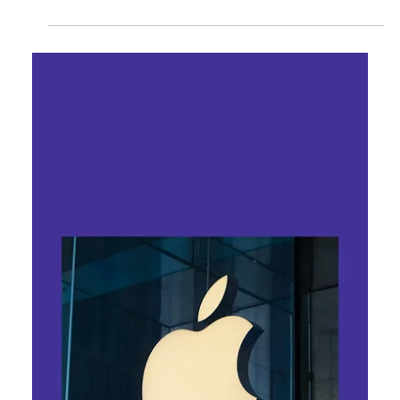
Таїсія Красноштан
30 квіт.
Читати 7 хв
Інженер, якому довірили Apple. Чи
зможе Джон Тернус повернути
компанію до ШІ-перегонів