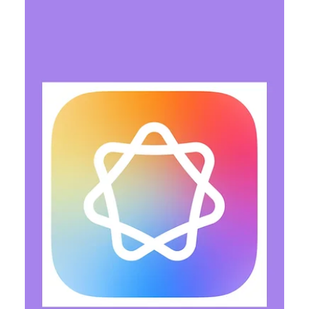
WWDC: Apple інтегрує штучний
інтелект у ключові сервіси
екосистеми