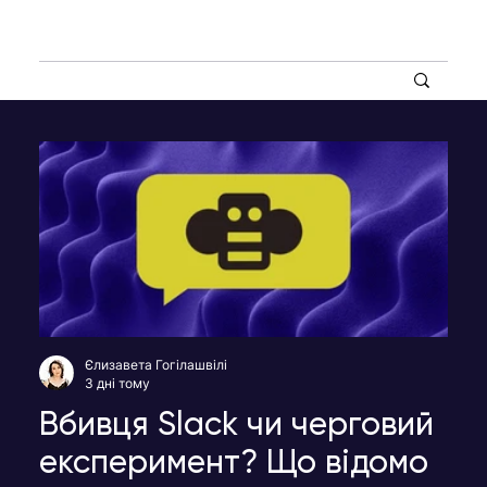
Єлизавета Гогілашвілі
3 дні тому
Вбивця Slack чи черговий
експеримент? Що відомо