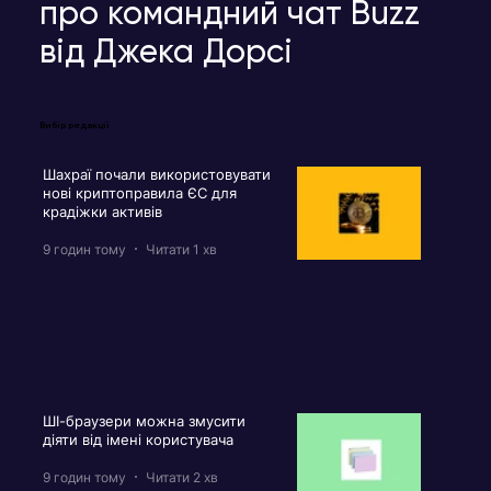
про командний чат Buzz
від Джека Дорсі
Вибір редакції
Шахраї почали використовувати
нові криптоправила ЄС для
крадіжки активів
9 годин тому
Читати 1 хв
ШІ-браузери можна змусити
діяти від імені користувача
9 годин тому
Читати 2 хв