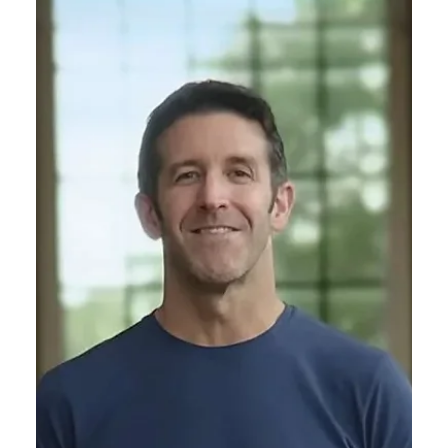
Ярослава Несисюк
25 трав.
Читати 1 хв
Apple готує сайт genai.apple.com
перед анонсом нових ШІ-функцій