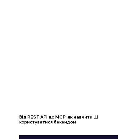
Від REST API до MCP: як навчити ШІ
користуватися бекендом