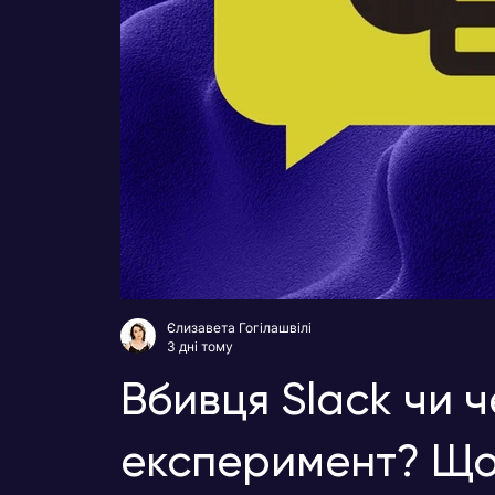
Єлизавета Гогілашвілі
3 дні тому
Вбивця Slack чи 
експеримент? Що