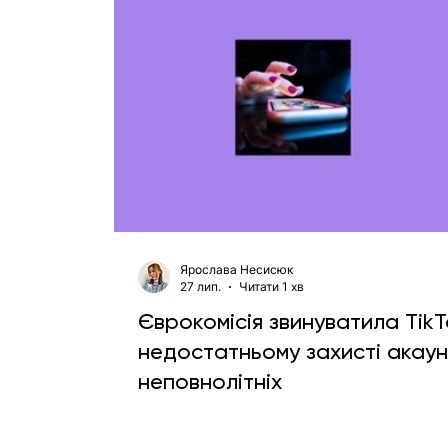
Ярослава Несисюк
27 лип.
Читати 1 хв
Єврокомісія звинуватила TikT
недостатньому захисті акаун
неповнолітніх