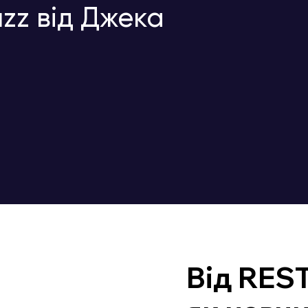
zz від Джека
Від REST