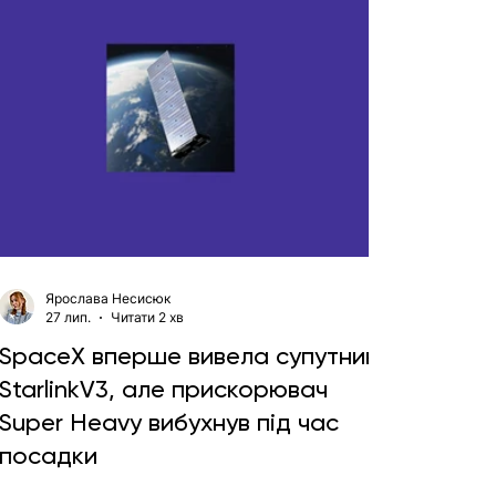
Ярослава Несисюк
27 лип.
Читати 2 хв
SpaceX вперше вивела супутники
StarlinkV3, але прискорювач
Super Heavy вибухнув під час
посадки