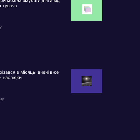
ри можна змусити діяти від
истувача
у
різався в Місяць: вчені вже
ь наслідки
ому