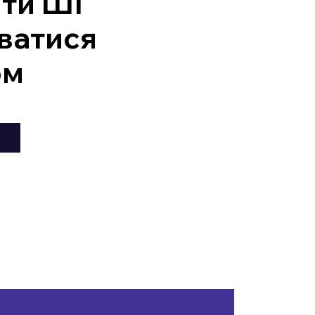
ити ШІ
ватися
ом