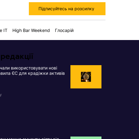
Підписуйтесь на розсилку
е IT
High Bar Weekend
Глосарій
 редакції
чали використовувати нові
вила ЄС для крадіжки активів
у