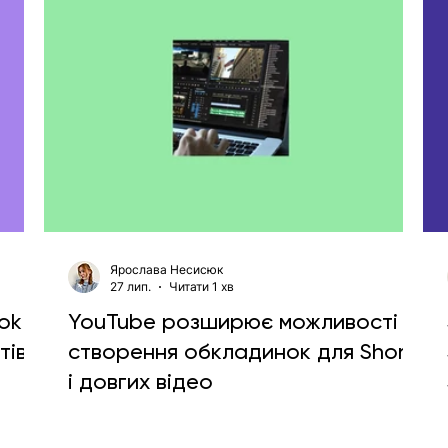
Ярослава Несисюк
27 лип.
Читати 1 хв
ok у
YouTube розширює можливості
тів
створення обкладинок для Shorts
і довгих відео