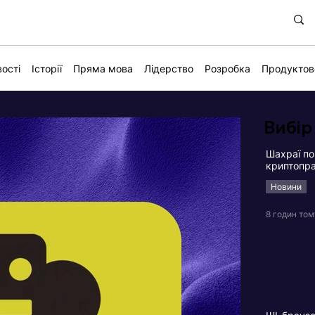
ості
Історії
Пряма мова
Лідерство
Розробка
Продуктов
Вибір
Шахраї по
криптопра
Новини
8 годин том