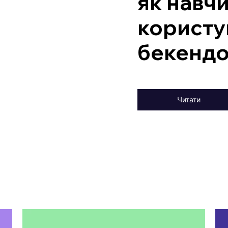
як навч
користу
бекенд
Читати