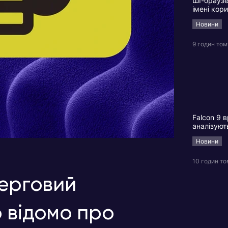
ШІ-браузе
імені кор
Новини
9 годин том
Falcon 9 в
аналізуют
Новини
10 годин т
черговий
 відомо про