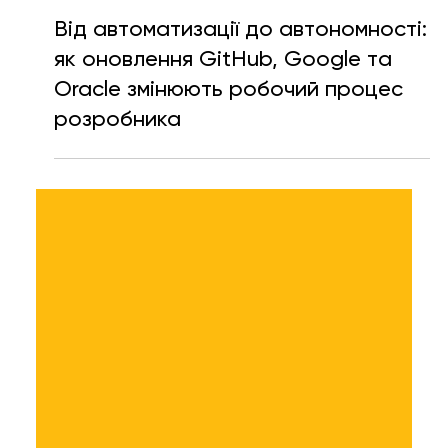
Таїсія Красноштан
30 бер.
Читати 5 хв
Від автоматизації до автономності:
як оновлення GitHub, Google та
Oracle змінюють робочий процес
розробника