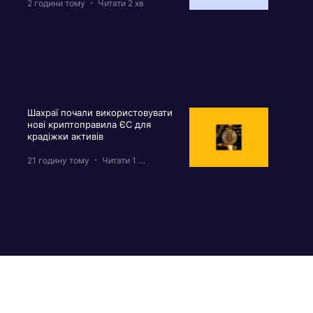
2 години тому
Читати 2 хв
Шахраї почали використовувати
нові криптоправила ЄС для
крадіжки активів
21 годину тому
Читати 1 хв