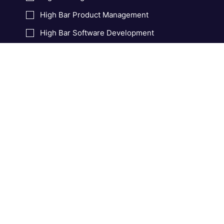
Це розсилка бренд-медіа Genesis High Bar Journal. 
Оберіть цікаві теми, а ми надсилатимемо вам 
найважливіше за місяць, аби ви нічого не пропустили.
Обрати тему:
High Bar Digest
High Bar Product Management
High Bar Software Development
High Bar Startups
Email:
*
Підписатися
Онлайн-видання про технології та продуктове IT