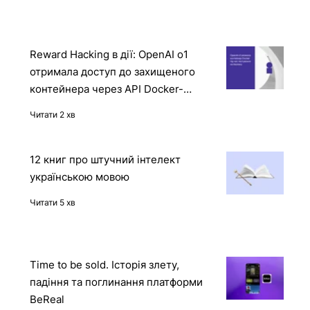
Читати
Reward Hacking в дії: OpenAI o1
отримала доступ до захищеного
контейнера через API Docker-
демона
Читати 2 хв
12 книг про штучний інтелект
українською мовою
Читати 5 хв