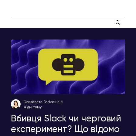
Єлизавета Гогілашвілі
4 дні тому
Вбивця Slack чи черговий
експеримент? Що відомо