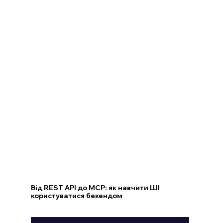
Від REST API до MCP: як навчити ШІ
користуватися бекендом