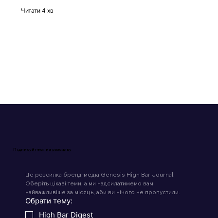
Time to be sold. Історія злету,
падіння та поглинання платформи
BeReal
Читати 4 хв
Підписуйтеся на розсилку