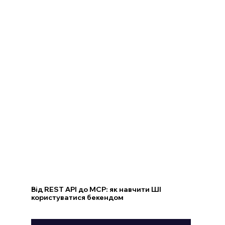
Від REST API до MCP: як навчити ШІ
користуватися бекендом