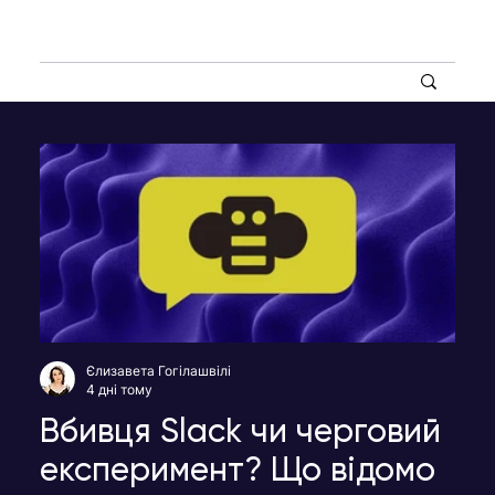
Єлизавета Гогілашвілі
4 дні тому
Вбивця Slack чи черговий
експеримент? Що відомо