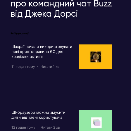
про командний чат Buzz
від Джека Дорсі
Вибір редакції
Шахраї почали використовувати
нові криптоправила ЄС для
крадіжки активів
11 годин тому
Читати 1 хв
ШІ-браузери можна змусити
діяти від імені користувача
12 годин тому
Читати 2 хв