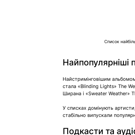
Список найбіль
Найпопулярніші п
Найстримінговішим альбомом с
стала «Blinding Lights» The W
Ширана і «Sweater Weather» T
У списках домінують артисти
стабільно випускали популярн
Подкасти та ауді