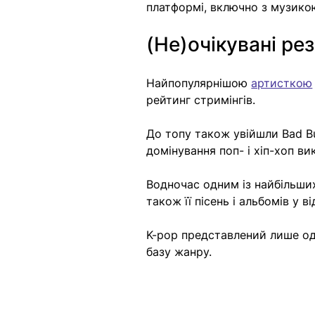
платформі, включно з музико
(Не)очікувані ре
Найпопулярнішою 
артисткою
рейтинг стримінгів.
До топу також увійшли Bad Bu
домінування поп- і хіп-хоп ви
Водночас одним із найбільших
також її пісень і альбомів у в
K-pop представлений лише од
базу жанру.