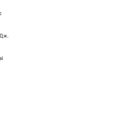
є 
Дж. 
і 