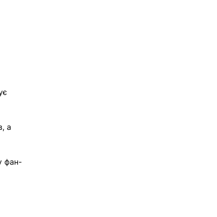
ує 
, а 
у фан-