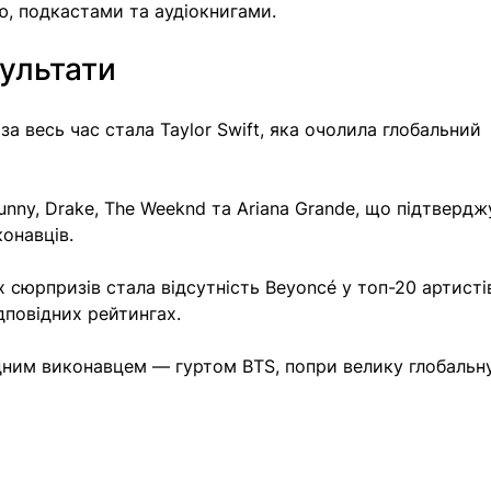
ю, подкастами та аудіокнигами.
зультати
 за весь час стала Taylor Swift, яка очолила глобальний 
nny, Drake, The Weeknd та Ariana Grande, що підтвердж
конавців.
 сюрпризів стала відсутність Beyoncé у топ-20 артистів
ідповідних рейтингах.
ним виконавцем — гуртом BTS, попри велику глобальн