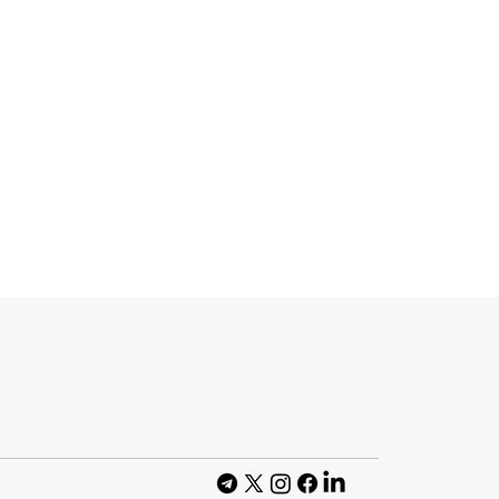
ретворив
-агента у
 PowerPoint