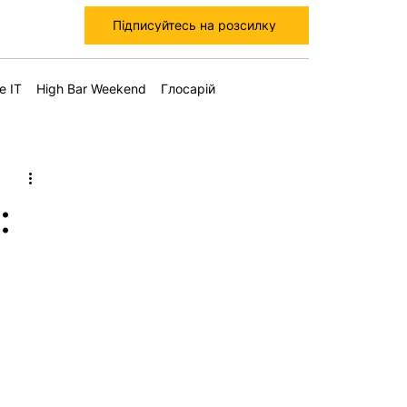
Підписуйтесь на розсилку
е IT
High Bar Weekend
Глосарій
: