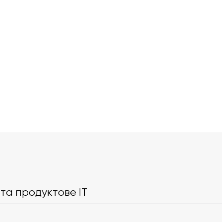
Зірки Голлівуду виступили
Microsoft пе
проти злиття Paramount і
Copilot у ШІ
Warner Bros
Word, Excel і
та продуктове IT