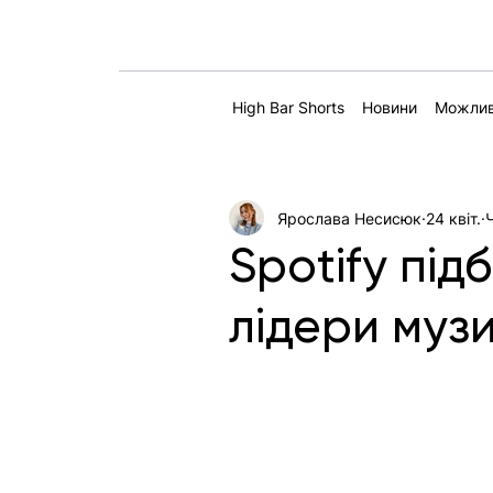
High Bar Shorts
Новини
Можлив
Ярослава Несисюк
24 квіт.
Spotify під
лідери музи