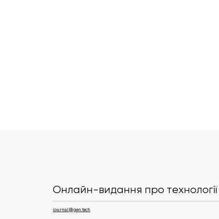
Китайська DeepSeek V4
кидає виклик
американським ШІ-
Онлайн-видання про технології 
системам
journal@gen.tech