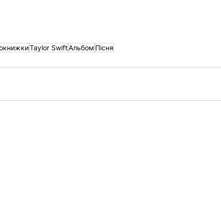
іокнижки
Taylor Swift
Альбом
Пісня