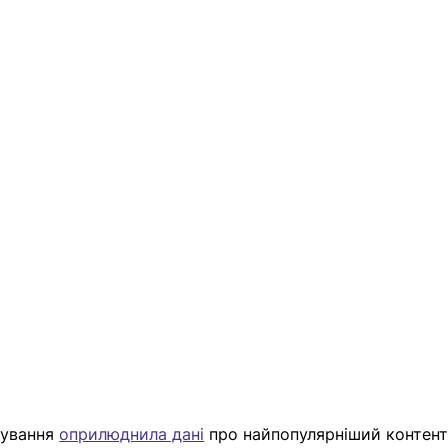
нування 
оприлюднила дані
 про найпопулярніший контент