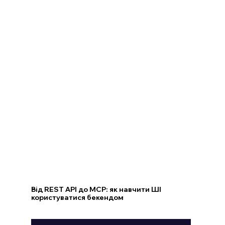
Від REST API до MCP: як навчити ШІ
користуватися бекендом