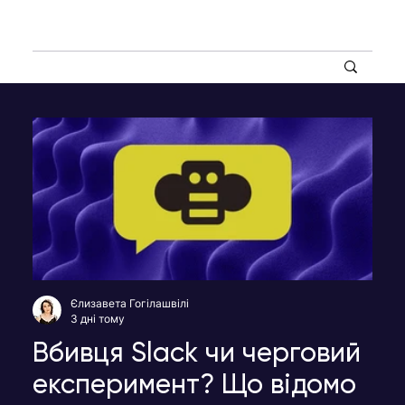
Єлизавета Гогілашвілі
3 дні тому
Вбивця Slack чи черговий
експеримент? Що відомо