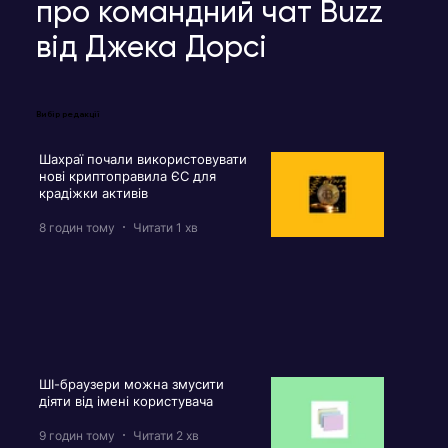
про командний чат Buzz
від Джека Дорсі
Вибір редакції
Шахраї почали використовувати
нові криптоправила ЄС для
крадіжки активів
8 годин тому
Читати 1 хв
ШІ-браузери можна змусити
діяти від імені користувача
9 годин тому
Читати 2 хв