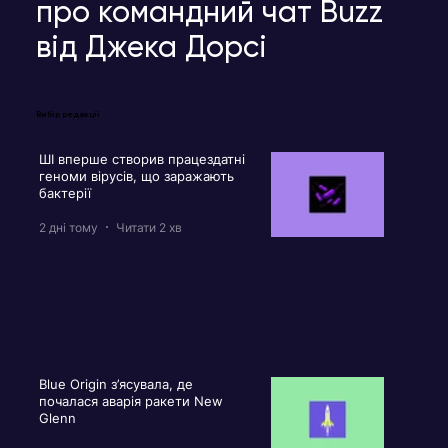
про командний чат Buzz
від Джека Дорсі
Вибір редакції
ШІ вперше створив працездатні
геноми вірусів, що заражають
бактерії
2 дні тому
Читати 2 хв
Blue Origin з’ясувала, де
почалася аварія ракети New
Glenn