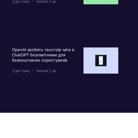
2 дні тому
Читати 2 хв
OpenAI зробить текстові чати в
ChatGPT безлімітними для
безкоштовних користувачів
2 дні тому
Читати 2 хв