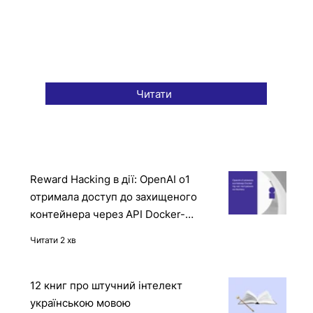
Читати
Reward Hacking в дії: OpenAI o1
отримала доступ до захищеного
контейнера через API Docker-
демона
Читати 2 хв