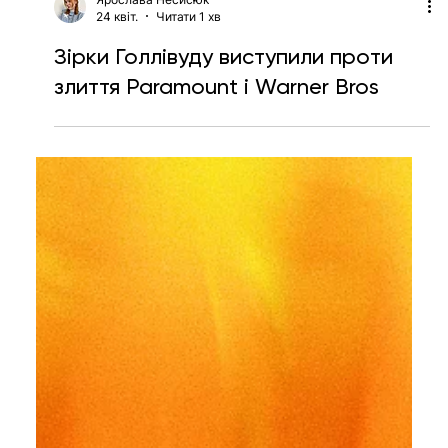
Ярослава Несисюк
24 квіт.
Читати 1 хв
Зірки Голлівуду виступили проти
злиття Paramount і Warner Bros