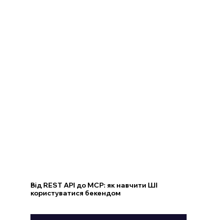
Від REST API до MCP: як навчити ШІ
користуватися бекендом