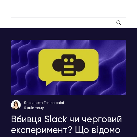
Єлизавета Гогілашвілі
6 днів тому
Вбивця Slack чи черговий
експеримент? Що відомо