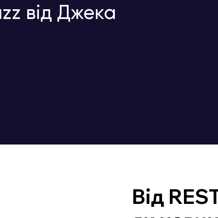
zz від Джека
Від REST