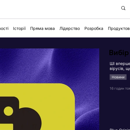
ості
Історії
Пряма мова
Лідерство
Розробка
Продуктов
Вибір
ШІ вперше
вірусів, 
Новини
16 годин то