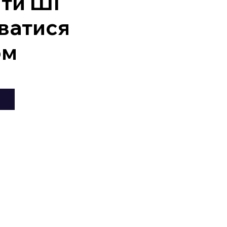
ити ШІ
ватися
ом