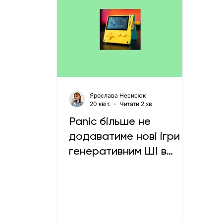
Ярослава Несисюк
20 квіт.
Читати 2 хв
Panic більше не
додаватиме нові ігри з
генеративним ШІ в
каталог