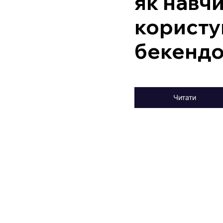
як навч
користу
бекенд
Читати