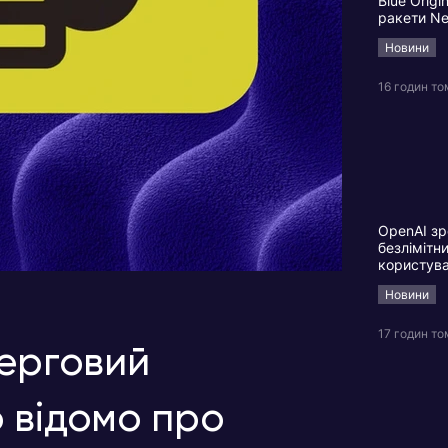
Blue Origi
ракети N
Новини
16 годин то
OpenAI зр
безлімітн
користув
Новини
17 годин то
черговий
 відомо про