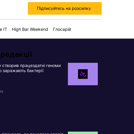
Підписуйтесь на розсилку
е IT
High Bar Weekend
Глосарій
 редакції
 створив працездатні геноми
що заражають бактерії
му