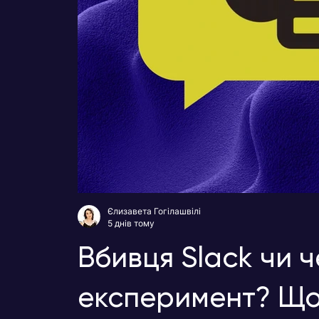
Єлизавета Гогілашвілі
5 днів тому
Вбивця Slack чи 
експеримент? Що