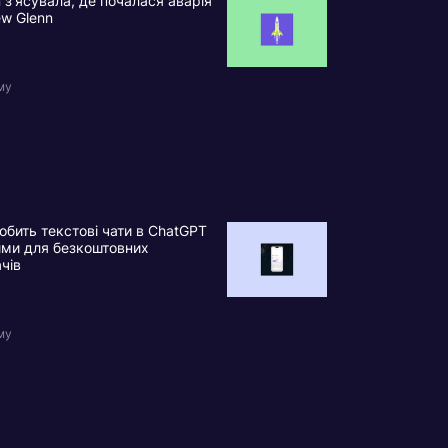
n з’ясувала, де почалася аварія
ew Glenn
му
обить текстові чати в ChatGPT
ими для безкоштовних
ачів
му